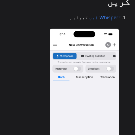
کریں
Whisperr ایپ
کھولیں