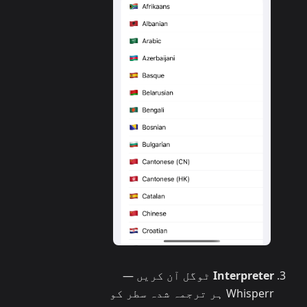
Interpreter
ٹوگل آن کریں —
Whisperr ہر ترجمہ شدہ سطر کو