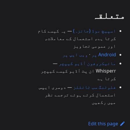
متعلقہ
اسپیچ موڈ (جائزہ)
— یہ کیسے کام
کرتا ہے، استعمال کے معاملات،
اور عمومی تجاویز
Android پر
·
ویب ایپ پر
مائیکروفون آڈیو کیپچر
—
Whisperr ان پٹ آڈیو کیسے کیپچر
کرتا ہے
فلوٹنگ سب ٹائٹلز
— دوسری ایپس
استعمال کرتے ہوئے ترجمے نظر
میں رکھیں
Edit this page