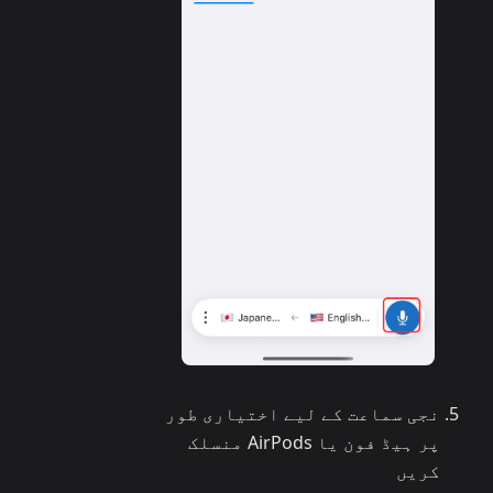
نجی سماعت کے لیے اختیاری طور
پر ہیڈ فون یا AirPods منسلک
کریں