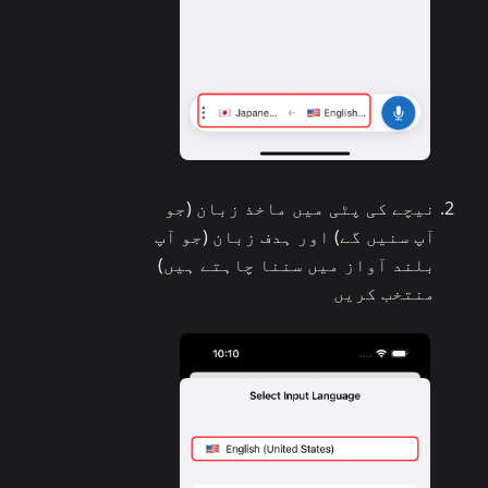
نیچے کی پٹی میں ماخذ زبان (جو
آپ سنیں گے) اور ہدف زبان (جو آپ
بلند آواز میں سننا چاہتے ہیں)
منتخب کریں