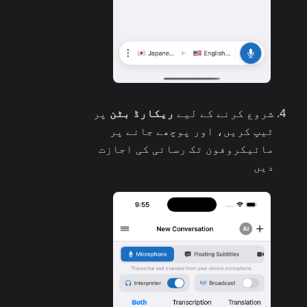
شروع کرنے کے لیے
ریکارڈ بٹن
پر
ٹیپ کریں، اور پوچھے جانے پر
مائیکروفون تک رسائی کی اجازت
دیں