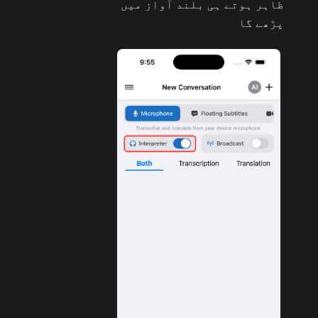
ظاہر ہوتے ہی بلند آواز میں
پڑھے گا