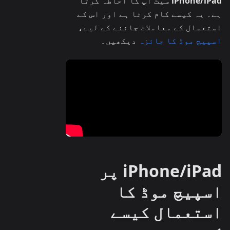
iPhone/iPad
سیٹ اپ کا احاطہ کرتا
ہے۔ یہ کیسے کام کرتا ہے اور اس کے
استعمال کے معاملات جاننے کے لیے،
اسپیچ موڈ کا جائزہ
دیکھیں۔
iPhone/iPad پر
اسپیچ موڈ کا
استعمال کیسے