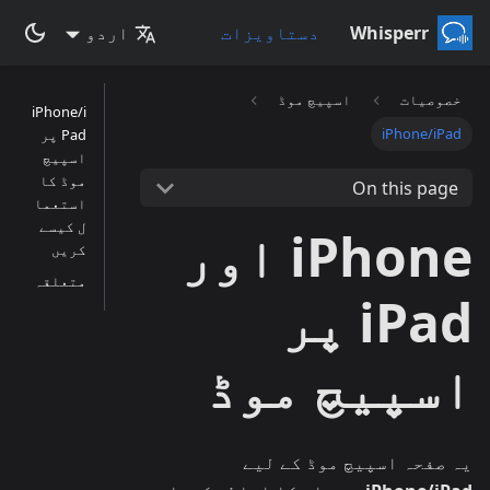
Whisperr
دستاویزات
اردو
خصوصیات
اسپیچ موڈ
iPhone/i
iPhone/iPad
Pad پر
اسپیچ
موڈ کا
On this page
استعما
ل کیسے
iPhone اور
کریں
متعلقہ
iPad پر
اسپیچ موڈ
یہ صفحہ اسپیچ موڈ کے لیے