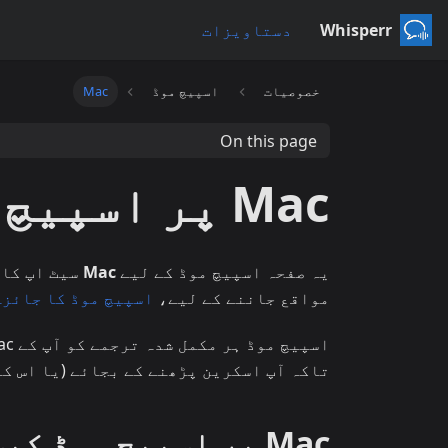
Whisperr
دستاویزات
خصوصیات
اسپیچ موڈ
Mac
On this page
Mac پر اسپیچ موڈ
یہ صفحہ اسپیچ موڈ کے لیے
Mac
سیٹ اپ کا 
مواقع جاننے کے لیے،
اسپیچ موڈ کا جائزہ
تاکہ آپ اسکرین پڑھنے کے بجائے (یا اس کے
Mac پر اسپیچ موڈ کیسے استعمال کریں