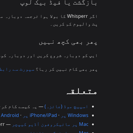
بازگشت یا فیڈ بیک لوپ
اگر Whisperr کا بولا ہوا ترجمہ 
پٹ والیوم کم کریں۔
پھر بھی کچھ نہیں
ایپ کو دوبارہ شروع کریں اور دوبارہ کو
پھر بھی کام نہیں کر رہا؟
سپورٹ سے رابط
متعلقہ
اسپیچ موڈ (جائزہ)
— یہ کیسے کام کرت
Windows پر
·
iPhone/iPad پر
·
Android پر
Mac پر مائیکروفون آڈیو کیپچر
— Whisperr ان پٹ آڈیو کیسے کیپچر کرتا ہے