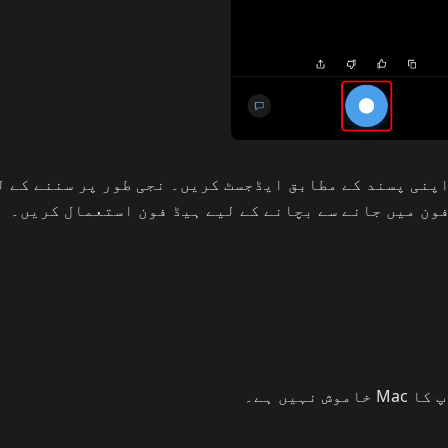
0×–2×) اپنی پسند کے مطابق ایڈجسٹ کریں۔ نجی طور پر سننے کے 
ون میں جانے سے بچانے کے لیے ہیڈ فون استعمال کریں۔
نہیں ہے۔