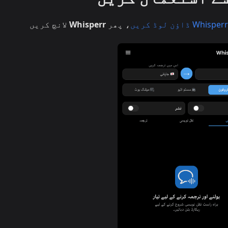
، پھر
Whisperr
لانچ کریں