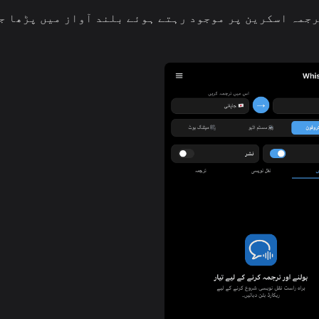
رجمہ اسکرین پر موجود رہتے ہوئے بلند آواز میں پڑھا ج