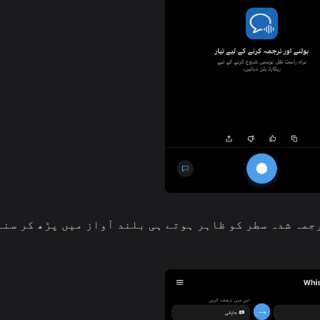
 کریں — Whisperr ہر ترجمہ شدہ سطر کو ظاہر ہوتے ہی بلند آواز میں پڑھ کر س