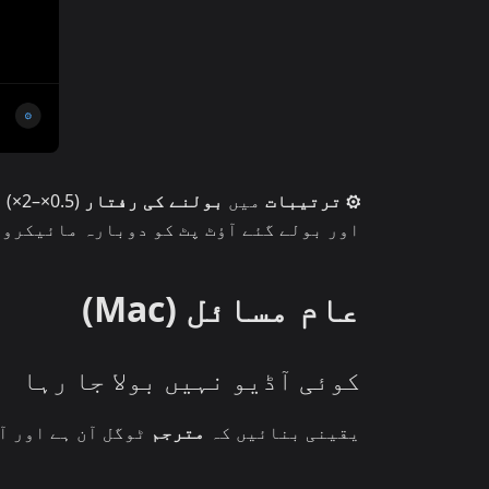
⚙ ترتیبات
میں
بولنے کی رفتار
(.5
اور بولے گئے آؤٹ پٹ کو دوبارہ مائیکروف
عام مسائل (Mac)
کوئی آڈیو نہیں بولا جا رہا
یقینی بنائیں کہ
مترجم
ٹوگل آن ہے اور آپ کا Mac خاموش 