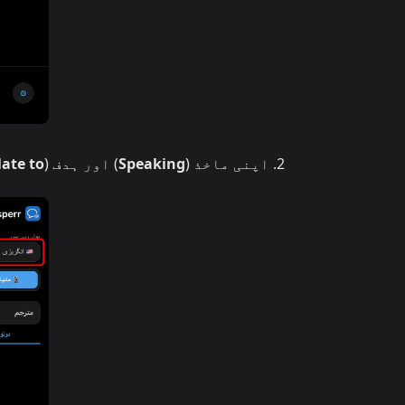
اپنی ماخذ (
Speaking
) اور ہدف (
late to