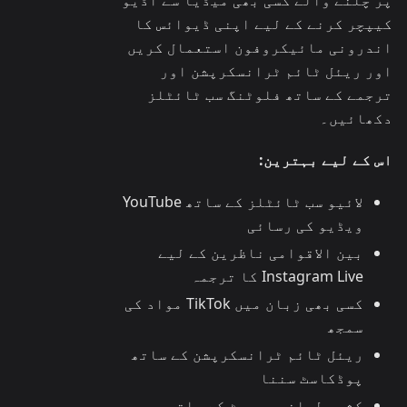
کیپچر کرنے کے لیے اپنی ڈیوائس کا
اندرونی مائیکروفون استعمال کریں
اور ریئل ٹائم ٹرانسکرپشن اور
ترجمے کے ساتھ فلوٹنگ سب ٹائٹلز
دکھائیں۔
اس کے لیے بہترین:
لائیو سب ٹائٹلز کے ساتھ YouTube
ویڈیو کی رسائی
بین الاقوامی ناظرین کے لیے
Instagram Live کا ترجمہ
کسی بھی زبان میں TikTok مواد کی
سمجھ
ریئل ٹائم ٹرانسکرپشن کے ساتھ
پوڈکاسٹ سننا
کثیر لسانی سپورٹ کے ساتھ