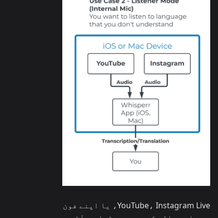
YouTube، Instagram Live، یا اپنے فون
پر چلنے والے کسی بھی میڈیا سے آڈیو