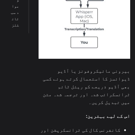
موا
د سب
ٹائ
ٹلز
بیرونی مائیکروفونز یا آڈیو
ڈیوائسز کا استعمال کرتے ہوئے کسی
بھی آڈیو ذریعے کو ریئل ٹائم
ٹرانسکرائب شدہ اور ترجمہ شدہ متن
میں تبدیل کریں۔
اس کے لیے بہترین:
کانفرنس کال کی ٹرانسکرپشن اور