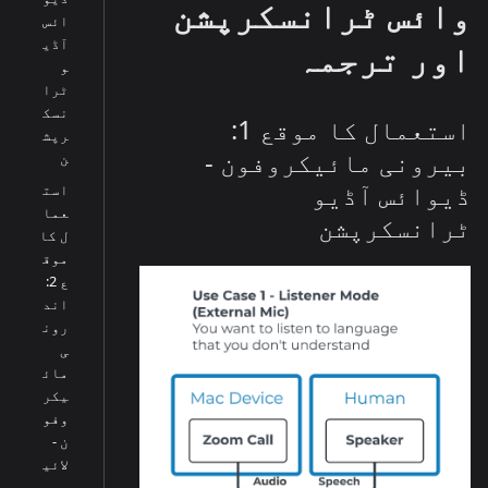
وائس ٹرانسکرپشن
ائس
آڈی
اور ترجمہ
و
ٹرا
نسک
استعمال کا موقع 1:
رپش
بیرونی مائیکروفون -
ن
ڈیوائس آڈیو
است
عما
ٹرانسکرپشن
ل کا
موق
ع 2:
اند
رون
ی
مائ
یکر
وفو
ن -
لائی
و