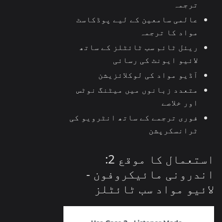
ترجمہ
عالمی سامعین کے لیے پوڈکاسٹ
مواد کا ترجمہ
ریئل ٹائم سب ٹائٹلز کے ساتھ
لائیو ایونٹ کی رسائی
آڈیو مواد کی لوکلائزیشن
متعدد زبانوں میں میٹنگ نوٹس
اور خلاصے
فوری ترجمے کے ساتھ انٹرویو کی
ٹرانسکرپشن
استعمال کا موقع 2:
اندرونی مائیکروفون -
لائیو مواد سب ٹائٹلز