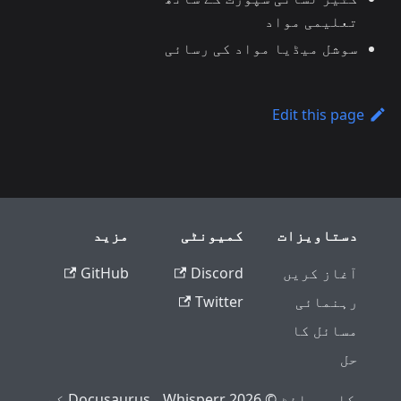
تعلیمی مواد
سوشل میڈیا مواد کی رسائی
Edit this page
دستاویزات
کمیونٹی
مزید
آغاز کریں
Discord
GitHub
رہنمائی
Twitter
مسائل کا
حل
کاپی رائٹ © 2026 Whisperr۔ Docusaurus کے