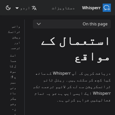
Whisperr
دستاویزات
اردو
On this page
وائس
ٹرانسک
استعمال کے
رپشن
اور
ترجمہ
مواقع
است
عما
ل کا
موق
دریافت کریں کہ آپ Whisperr کے ساتھ
ع 1:
کیا کچھ کر سکتے ہیں۔ ریئل ٹائم
بیر
ٹرانسکرپشن سے لے کر لائیو ترجمے تک،
ونی
Whisperr ایک ایسی ایپ ہے جو یہ تمام
مائ
یکر
فعالیتیں فراہم کرتی ہے۔
وفو
ن -
ڈیو