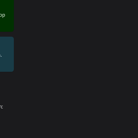
App
.
ực