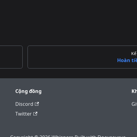
Kế
Hoàn ti
Cộng đồng
K
Discord
Gi
Twitter