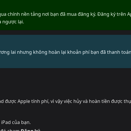
qua chính nền tảng nơi bạn đã mua đăng ký. Đăng ký trên 
 ngược lại.
tương lai nhưng không hoàn lại khoản phí bạn đã thanh toán
 được Apple tính phí, vì vậy việc hủy và hoàn tiền được th
 iPad của bạn.