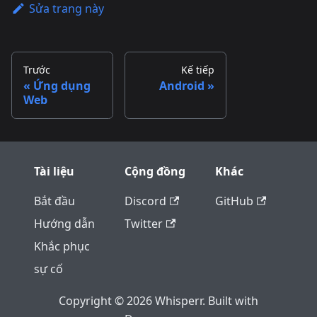
Sửa trang này
Trước
Kế tiếp
Ứng dụng
Android
Web
Tài liệu
Cộng đồng
Khác
Bắt đầu
Discord
GitHub
Hướng dẫn
Twitter
Khắc phục
sự cố
Copyright © 2026 Whisperr. Built with