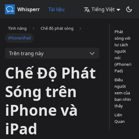
Whisperr
Tài liệu
Tiếng Việt
Tính năng
Chế độ phát sóng
Phát
iPhone/iPad
sóng với
tư cách
người
Trên trang này
nói
(iPhone/i
Chế Độ Phát
Pad)
Điều
Sóng trên
người
xem của
bạn nhìn
iPhone và
thấy
Liên
Quan
iPad