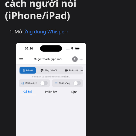
cách người nói
(iPhone/iPad)
Mở
ứng dụng Whisperr