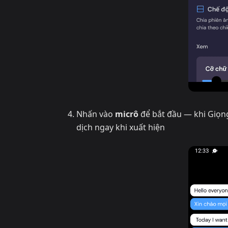
Nhấn vào
micrô
để bắt đầu — khi Giọng
dịch ngay khi xuất hiện