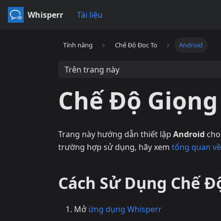
Whisperr
Tài liệu
Tính năng
Chế Độ Đọc To
Android
Trên trang này
Chế Độ Giọng 
Trang này hướng dẫn thiết lập
Android
cho 
trường hợp sử dụng, hãy xem
tổng quan về
Cách Sử Dụng Chế Độ
Mở
ứng dụng Whisperr