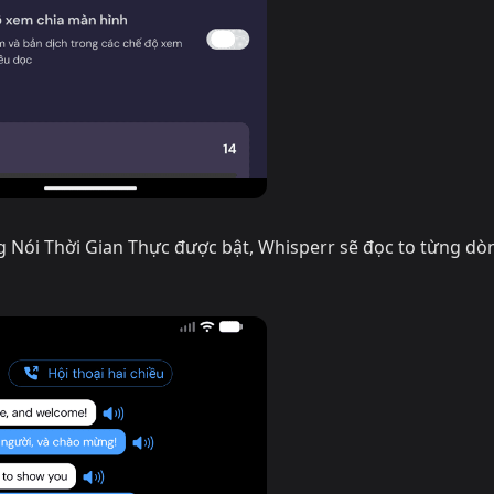
 Nói Thời Gian Thực được bật, Whisperr sẽ đọc to từng dò