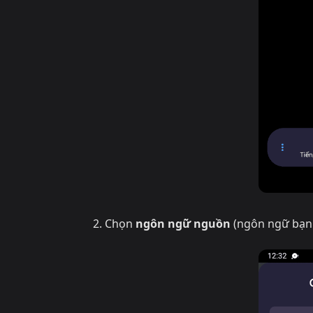
Chọn
ngôn ngữ nguồn
(ngôn ngữ bạn