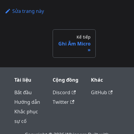
Sửa trang này
Kế tiếp
Ghi Âm Micro
Tài liệu
Cộng đồng
Khác
Bắt đầu
Discord
GitHub
Hướng dẫn
Twitter
Khắc phục
sự cố