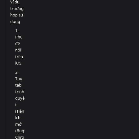
Ví dụ
trường
hợp sử
dụng
1.
Phụ
đề
nổi
trên
iOS
2.
Thu
tab
trình
duyệ
t
(Tiện
ích
mở
rộng
Chro