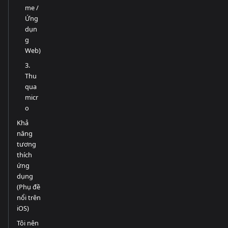
me /
Ứng
dụn
g
Web)
3.
Thu
qua
micr
o
Khả
năng
tương
thích
ứng
dụng
(Phụ đề
nổi trên
iOS)
Tôi nên