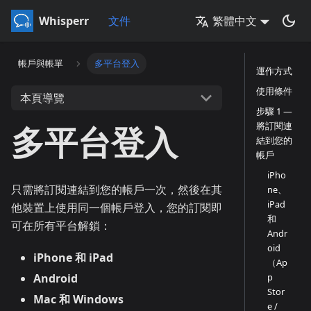
Whisperr
文件
繁體中文
帳戶與帳單
多平台登入
運作方式
使用條件
本頁導覽
步驟 1 —
多平台登入
將訂閱連
結到您的
帳戶
iPho
只需將訂閱連結到您的帳戶一次，然後在其
ne、
iPad
他裝置上使用同一個帳戶登入，您的訂閱即
和
可在所有平台解鎖：
Andr
oid
iPhone 和 iPad
（Ap
Android
p
Stor
Mac 和 Windows
e /