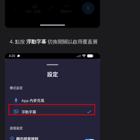
點按
浮動字幕
切換開關以啟用覆蓋層