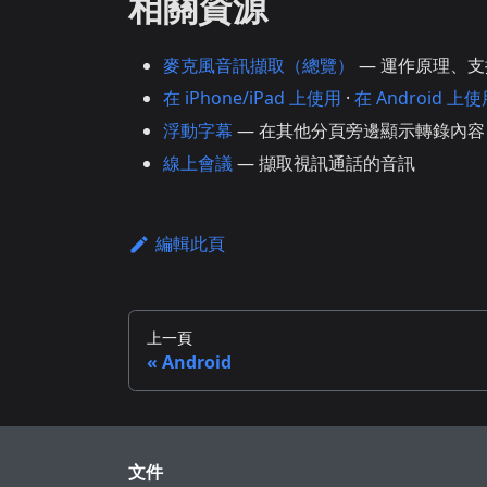
相關資源
麥克風音訊擷取（總覽）
— 運作原理、
在 iPhone/iPad 上使用
·
在 Android 上
浮動字幕
— 在其他分頁旁邊顯示轉錄內容
線上會議
— 擷取視訊通話的音訊
編輯此頁
上一頁
Android
文件