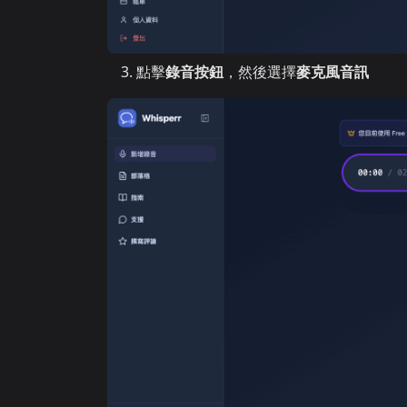
點擊
錄音按鈕
，然後選擇
麥克風音訊