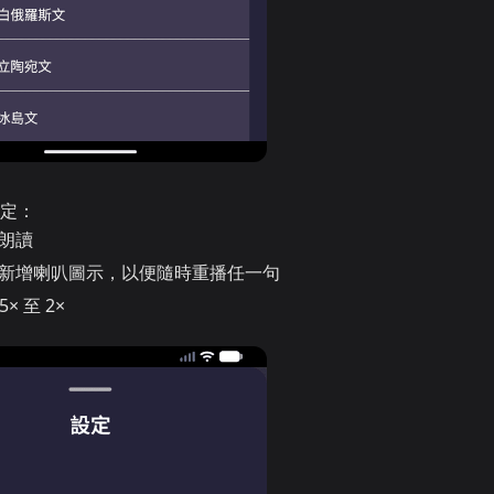
定：
朗讀
旁新增喇叭圖示，以便隨時重播任一句
 至 2×