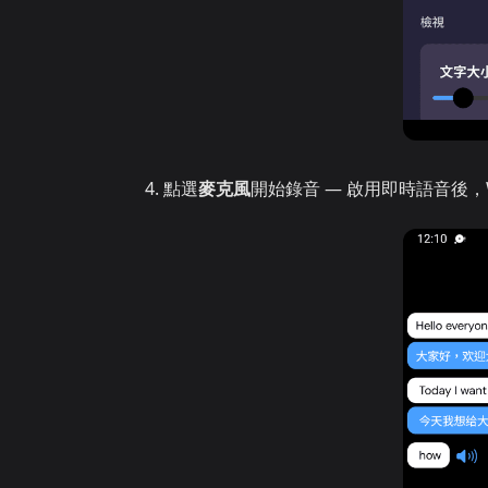
點選
麥克風
開始錄音 — 啟用即時語音後，W