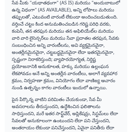
సేవ మీకు "యథాతథంగా" (AS IS) మరియు "అందుబాటులో
ఉన్న విధంగా" (AS AVAILABLE), అన్ని లోపాలు మరియు
తప్పులతో, ఎటువంటి వారంటీ లేకుండా అందించబడుతుంది.
వర్తించే చట్టం కింద అనుమతించబడిన గరిష్ట పరిధి వరకు,
కంపెనీ, తన తరఫున మరియు తన అఫిలియేట్‌ల మరియు
వారి వారి లైసెన్సర్‌లు మరియు సేవా ప్రదాతల తరఫున, సేవకు
సంబంధించిన అన్ని వారంటీలను, అవి వ్యక్తమైనవైనా,
అంతర్లీనమైనవైనా, చట్టబద్ధమైనవైనా లేదా ఇతరమైనవైనా,
స్పష్టంగా నిరాకరిస్తుంది; వ్యాపారయోగ్యత, నిర్దిష్ట
ప్రయోజనానికి అనుకూలత, హక్కు మరియు ఉల్లంఘన
లేకపోవడం అనే అన్ని అంతర్లీన వారంటీలు, అలాగే వ్యవహార
క్రమం, నిర్వహణా క్రమం, వినియోగం లేదా వాణిజ్య ఆచారం
నుండి ఉత్పన్నం కాగల వారంటీలు ఇందులో ఉన్నాయి.
పైన పేర్కొన్న వాటిని పరిమితం చేయకుండా, సేవ మీ
అవసరాలను తీరుస్తుందని, ఉద్దేశించిన ఫలితాలను
సాధిస్తుందని, మరే ఇతర సాఫ్ట్‌వేర్, అప్లికేషన్లు, సిస్టమ్‌లు లేదా
సేవలతో అనుకూలంగా ఉంటుందని లేదా పని చేస్తుందని,
అంతరాయం లేకుండా పనిచేస్తుందని, ఏవైనా పనితీరు లేదా