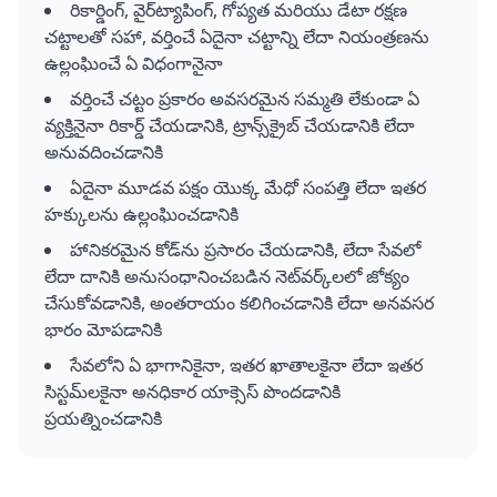
రికార్డింగ్, వైర్‌ట్యాపింగ్, గోప్యత మరియు డేటా రక్షణ
చట్టాలతో సహా, వర్తించే ఏదైనా చట్టాన్ని లేదా నియంత్రణను
ఉల్లంఘించే ఏ విధంగానైనా
వర్తించే చట్టం ప్రకారం అవసరమైన సమ్మతి లేకుండా ఏ
వ్యక్తినైనా రికార్డ్ చేయడానికి, ట్రాన్స్‌క్రైబ్ చేయడానికి లేదా
అనువదించడానికి
ఏదైనా మూడవ పక్షం యొక్క మేధో సంపత్తి లేదా ఇతర
హక్కులను ఉల్లంఘించడానికి
హానికరమైన కోడ్‌ను ప్రసారం చేయడానికి, లేదా సేవలో
లేదా దానికి అనుసంధానించబడిన నెట్‌వర్క్‌లలో జోక్యం
చేసుకోవడానికి, అంతరాయం కలిగించడానికి లేదా అనవసర
భారం మోపడానికి
సేవలోని ఏ భాగానికైనా, ఇతర ఖాతాలకైనా లేదా ఇతర
సిస్టమ్‌లకైనా అనధికార యాక్సెస్ పొందడానికి
ప్రయత్నించడానికి