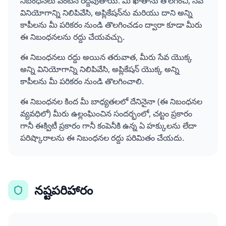
నిబంధనలు వెంటనే రద్దవుతాయి. మీ ఖాతాను తొలగించి, సేవ
వినియోగాన్ని నిలిపివేసి, అప్లికేషన్‌ను మరియు దాని అన్ని
కాపీలను మీ పరికరం నుండి తొలగించడం ద్వారా కూడా మీరు
ఈ నిబంధనలను రద్దు చేయవచ్చు.
ఈ నిబంధనలు రద్దు అయిన తరువాత, మీరు సేవ యొక్క
అన్ని వినియోగాన్ని నిలిపివేసి, అప్లికేషన్ యొక్క అన్ని
కాపీలను మీ పరికరం నుండి తొలగించాలి.
ఈ నిబంధనల కింద మీ బాధ్యతలలో దేనినైనా (ఈ నిబంధనల
వ్యవధిలో) మీరు ఉల్లంఘించిన సందర్భంలో, చట్టం ప్రకారం
గానీ ఈక్విటీ ప్రకారం గానీ కంపెనీకి ఉన్న ఏ హక్కులను లేదా
పరిష్కారాలను ఈ నిబంధనల రద్దు పరిమితం చేయదు.
నష్టపరిహారం