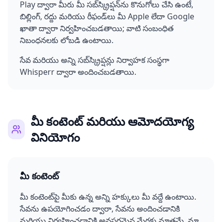
Play ద్వారా మీరు మీ సబ్‌స్క్రిప్షన్‌ను కొనుగోలు చేసి ఉంటే,
బిల్లింగ్, రద్దు మరియు రీఫండ్‌లు మీ Apple లేదా Google
ఖాతా ద్వారా నిర్వహించబడతాయి; వాటి సంబంధిత
నిబంధనలకు లోబడి ఉంటాయి.
సేవ మరియు అన్ని సబ్‌స్క్రిప్షన్లు నిర్వాహక సంస్థగా
Whisperr ద్వారా అందించబడతాయి.
మీ కంటెంట్ మరియు ఆమోదయోగ్య
వినియోగం
మీ కంటెంట్
మీ కంటెంట్‌పై మీకు ఉన్న అన్ని హక్కులు మీ వద్దే ఉంటాయి.
సేవను ఉపయోగించడం ద్వారా, సేవను అందించడానికి
మరియు నిర్వహించడానికి అవసరమైన మేరకు మాత్రమే, మా