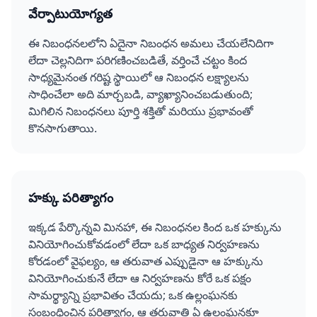
వేర్పాటుయోగ్యత
ఈ నిబంధనలలోని ఏదైనా నిబంధన అమలు చేయలేనిదిగా
లేదా చెల్లనిదిగా పరిగణించబడితే, వర్తించే చట్టం కింద
సాధ్యమైనంత గరిష్ట స్థాయిలో ఆ నిబంధన లక్ష్యాలను
సాధించేలా అది మార్చబడి, వ్యాఖ్యానించబడుతుంది;
మిగిలిన నిబంధనలు పూర్తి శక్తితో మరియు ప్రభావంతో
కొనసాగుతాయి.
హక్కు పరిత్యాగం
ఇక్కడ పేర్కొన్నవి మినహా, ఈ నిబంధనల కింద ఒక హక్కును
వినియోగించుకోవడంలో లేదా ఒక బాధ్యత నిర్వహణను
కోరడంలో వైఫల్యం, ఆ తరువాత ఎప్పుడైనా ఆ హక్కును
వినియోగించుకునే లేదా ఆ నిర్వహణను కోరే ఒక పక్షం
సామర్థ్యాన్ని ప్రభావితం చేయదు; ఒక ఉల్లంఘనకు
సంబంధించిన పరిత్యాగం, ఆ తరువాతి ఏ ఉల్లంఘనకూ