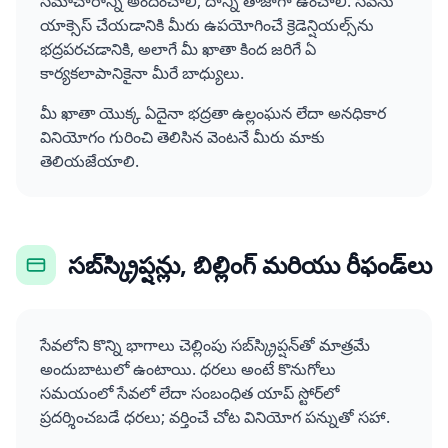
సమాచారాన్ని అందించాలి, దాన్ని తాజాగా ఉంచాలి. సేవను
యాక్సెస్ చేయడానికి మీరు ఉపయోగించే క్రెడెన్షియల్స్‌ను
భద్రపరచడానికి, అలాగే మీ ఖాతా కింద జరిగే ఏ
కార్యకలాపానికైనా మీరే బాధ్యులు.
మీ ఖాతా యొక్క ఏదైనా భద్రతా ఉల్లంఘన లేదా అనధికార
వినియోగం గురించి తెలిసిన వెంటనే మీరు మాకు
తెలియజేయాలి.
సబ్‌స్క్రిప్షన్లు, బిల్లింగ్ మరియు రీఫండ్‌లు
సేవలోని కొన్ని భాగాలు చెల్లింపు సబ్‌స్క్రిప్షన్‌తో మాత్రమే
అందుబాటులో ఉంటాయి. ధరలు అంటే కొనుగోలు
సమయంలో సేవలో లేదా సంబంధిత యాప్ స్టోర్‌లో
ప్రదర్శించబడే ధరలు; వర్తించే చోట వినియోగ పన్నుతో సహా.