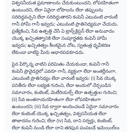
విశ్వసనీయత ప్రమాణాలను చేరుకుంటుందని, లోపరహితంగా
ఉంటుందని, లేదా ఏవైనా లోపాలను లేదా తప్పులను
సరిదిద్దవచ్చని లేదా సరిదిద్దుతారని కంపెనీ ఎటువంటి వారంటీ
గానీ హామీ గానీ ఇవ్వదు; ఎటువంటి ప్రాతినిధ్యమూ చేయదు.
ప్రత్యేకించి, సేవ ఉత్పత్తి చేసే ఏ ట్రాన్స్‌క్రిప్షన్ లేదా అనువాదం
యొక్క ఖచ్చితత్వానికి లేదా సంపూర్ణతకు కంపెనీ హామీ
ఇవ్వదు; ఖచ్చితత్వం కీలకమైన చోట, స్వతంత్ర ధృవీకరణ
లేకుండా వాటిపై మీరు ఆధారపడకూడదు.
పైన పేర్కొన్న వాటిని పరిమితం చేయకుండా, కంపెనీ గానీ
కంపెనీ ప్రొవైడర్లలో ఎవరూ గానీ, వ్యక్తంగా లేదా అంతర్లీనంగా,
ఎటువంటి ప్రాతినిధ్యం లేదా వారంటీ ఇవ్వరు: (i) సేవ యొక్క
పనితీరు లేదా లభ్యత గురించి, లేదా అందులో చేర్చబడిన
సమాచారం, కంటెంట్, మెటీరియల్స్ లేదా ఉత్పత్తుల గురించి;
(ii) సేవ అంతరాయరహితంగా లేదా లోపరహితంగా
ఉంటుందని; (iii) సేవ ద్వారా అందించబడే ఏదైనా సమాచారం
లేదా కంటెంట్ యొక్క ఖచ్చితత్వం, విశ్వసనీయత లేదా
తాజాదనం గురించి; లేదా (iv) సేవ, దాని సర్వర్లు, కంటెంట్,
లేదా కంపెనీ నుండి లేదా దాని తరఫున పంపబడే ఇమెయిల్‌లు