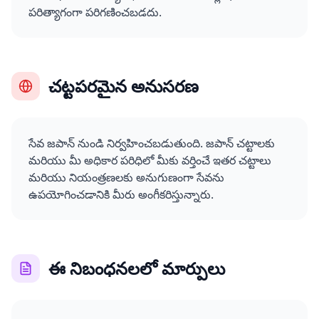
పరిత్యాగంగా పరిగణించబడదు.
చట్టపరమైన అనుసరణ
సేవ జపాన్ నుండి నిర్వహించబడుతుంది. జపాన్ చట్టాలకు
మరియు మీ అధికార పరిధిలో మీకు వర్తించే ఇతర చట్టాలు
మరియు నియంత్రణలకు అనుగుణంగా సేవను
ఉపయోగించడానికి మీరు అంగీకరిస్తున్నారు.
ఈ నిబంధనలలో మార్పులు