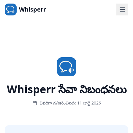
Whisperr
Whisperr సేవా నిబంధనలు
చివరిగా నవీకరించినది: 11 జులై 2026