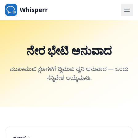
Whisperr
ನೇರ ಭೇಟಿ ಅನುವಾದ
ಮುಖಾಮುಖಿ ಕ್ಷಣಗಳಿಗೆ ದ್ವಿಮುಖ ಧ್ವನಿ ಅನುವಾದ — ಒಂದು
ಸನ್ನಿವೇಶ ಆಯ್ಕೆಮಾಡಿ.