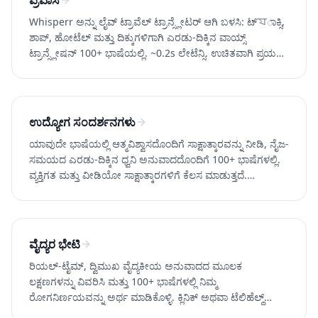
ಪ್ರವಾಸ
Whisperr ಅನ್ನು ಲೈವ್ ಟ್ರಾವೆಲ್ ಟ್ರಾನ್ಸ್ಲೇಟರ್ ಆಗಿ ಬಳಸಿ: ಟ್যಾಕ್ಸಿ,
ಶಾಪ್, ಹೋಟೆಲ್ ಮತ್ತು ದಿಕ್ಕುಗಳಿಗಾಗಿ ಎರಡು-ದಿಕ್ಕಿನ ವಾಯ್ಸ್
ಟ್ರಾನ್ಸ್ಲೇಷನ್ 100+ ಭಾಷೆಯಲ್ಲಿ. ~0.2s ಲೇಟೆನ್ಸಿ. ಉಚಿತವಾಗಿ ಪ್ರಯತ್ನ
ಮಾಡಿ.
ಉದ್ಯೋಗ ಸಂದರ್ಶನಗಳು
ಯಾವುದೇ ಭಾಷೆಯಲ್ಲಿ ಆತ್ಮವಿಶ್ವಾಸದೊಂದಿಗೆ ಸಾಕ್ಷಾತ್ಕಾರವನ್ನು ನೀಡಿ, ನೈಜ-
ಸಮಯದ ಎರಡು-ದಿಕ್ಕಿನ ಧ್ವನಿ ಅನುವಾದದೊಂದಿಗೆ 100+ ಭಾಷೆಗಳಲ್ಲಿ.
ವ್ಯಕ್ತಿಗತ ಮತ್ತು ವೀಡಿಯೋ ಸಾಕ್ಷಾತ್ಕಾರಗಳಿಗೆ ಕೆಲಸ ಮಾಡುತ್ತದೆ.
Whisperr ಉಚಿತವಾಗಿ ಪ್ರಯತ್ನ ಮಾಡಿ.
ವೈದ್ಯರ ಭೇಟಿ
ರಿಯಲ್-ಟೈಮ್, ದ್ವಿಮುಖ ವೈದ್ಯಕೀಯ ಅನುವಾದದ ಮೂಲಕ
ಲಕ್ಷಣಗಳನ್ನು ವಿವರಿಸಿ ಮತ್ತು 100+ ಭಾಷೆಗಳಲ್ಲಿ ನಿಮ್ಮ
ರೋಗನಿರ್ಣಯವನ್ನು ಅರ್ಥ ಮಾಡಿಕೊಳ್ಳಿ. ಕ್ಲಿನಿಕ್ ಅಥವಾ ಟೆಲಿಹೆಲ್ಥ್
ಕರೆಯಲ್ಲಿ ಕೆಲಸ ಮಾಡುತ್ತದೆ. ಉಚಿತವಾಗಿ ಪ್ರಯತ್ನಿಸಿ.