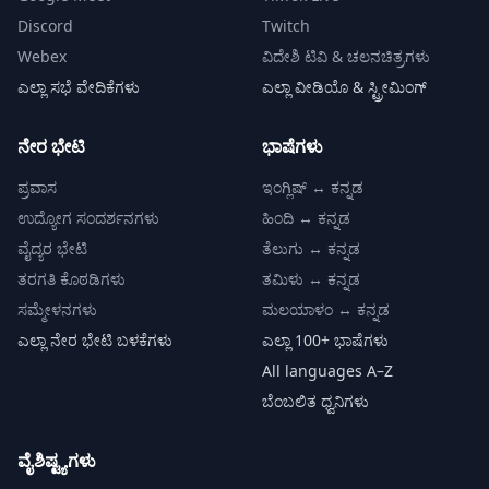
Discord
Twitch
Webex
ವಿದೇಶಿ ಟಿವಿ & ಚಲನಚಿತ್ರಗಳು
ಎಲ್ಲಾ ಸಭೆ ವೇದಿಕೆಗಳು
ಎಲ್ಲಾ ವೀಡಿಯೊ & ಸ್ಟ್ರೀಮಿಂಗ್
ನೇರ ಭೇಟಿ
ಭಾಷೆಗಳು
ಪ್ರವಾಸ
ಇಂಗ್ಲಿಷ್ ↔ ಕನ್ನಡ
ಉದ್ಯೋಗ ಸಂದರ್ಶನಗಳು
ಹಿಂದಿ ↔ ಕನ್ನಡ
ವೈದ್ಯರ ಭೇಟಿ
ತೆಲುಗು ↔ ಕನ್ನಡ
ತರಗತಿ ಕೊಠಡಿಗಳು
ತಮಿಳು ↔ ಕನ್ನಡ
ಸಮ್ಮೇಳನಗಳು
ಮಲಯಾಳಂ ↔ ಕನ್ನಡ
ಎಲ್ಲಾ ನೇರ ಭೇಟಿ ಬಳಕೆಗಳು
ಎಲ್ಲಾ 100+ ಭಾಷೆಗಳು
All languages A–Z
ಬೆಂಬಲಿತ ಧ್ವನಿಗಳು
ವೈಶಿಷ್ಟ್ಯಗಳು