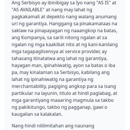
Ang Serbisyo ay ibinibigay sa Iyo nang "AS IS" at
"AS AVAILABLE" at nang may lahat ng
pagkakamali at depekto nang walang anumang
uri ng garantiya. Hanggang sa pinakamataas na
saklaw na pinapayagan ng naaangkop na batas,
ang Kompanya, sa sarili nitong ngalan at sa
ngalan ng mga kaakibat nito at ng kani-kanilang
mga tagapaglisensya at service provider, ay
tahasang itinatatwa ang lahat ng garantiya,
hayagan man, ipinahiwatig, ayon sa batas o iba
pa, may kinalaman sa Serbisyo, kabilang ang
lahat ng ipinahiwatig na garantiya ng
merchantability, pagiging angkop para sa isang
partikular na layunin, titulo at hindi paglabag, at
mga garantiyang maaaring magmula sa takbo
ng pakikitungo, takbo ng pagganap, gawi o
kaugalian sa kalakalan.
Nang hindi nililimitahan ang naunang