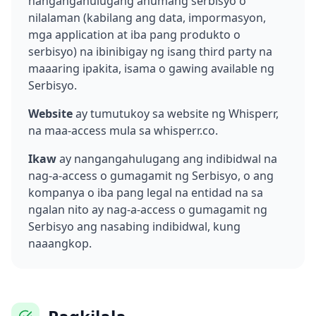
nangangahulugang anumang serbisyo o
nilalaman (kabilang ang data, impormasyon,
mga application at iba pang produkto o
serbisyo) na ibinibigay ng isang third party na
maaaring ipakita, isama o gawing available ng
Serbisyo.
Website
ay tumutukoy sa website ng Whisperr,
na maa-access mula sa whisperr.co.
Ikaw
ay nangangahulugang ang indibidwal na
nag-a-access o gumagamit ng Serbisyo, o ang
kompanya o iba pang legal na entidad na sa
ngalan nito ay nag-a-access o gumagamit ng
Serbisyo ang nasabing indibidwal, kung
naaangkop.