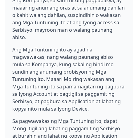
Ang Kompanya, sa sarili nitong pagpapasya, ay
maaaring anumang oras at sa anumang dahilan
o kahit walang dahilan, suspindihin o wakasan
ang Mga Tuntuning ito at ang Iyong access sa
Serbisyo, mayroon man o walang paunang
abiso.
Ang Mga Tuntuning ito ay agad na
magwawakas, nang walang paunang abiso
mula sa Kompanya, kung sakaling hindi mo
sundin ang anumang probisyon ng Mga
Tuntuning ito. Maaari Mo ring wakasan ang
Mga Tuntuning ito sa pamamagitan ng pagbura
sa Iyong Account at pagtigil sa paggamit ng
Serbisyo, at pagbura sa Application at lahat ng
kopya nito mula sa Iyong Device.
Sa pagwawakas ng Mga Tuntuning ito, dapat
Mong itigil ang lahat ng paggamit ng Serbisyo
at burahin ang lahat ng kopya ng Application