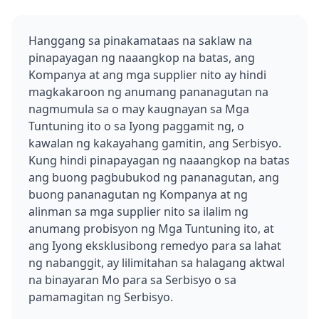
Hanggang sa pinakamataas na saklaw na
pinapayagan ng naaangkop na batas, ang
Kompanya at ang mga supplier nito ay hindi
magkakaroon ng anumang pananagutan na
nagmumula sa o may kaugnayan sa Mga
Tuntuning ito o sa Iyong paggamit ng, o
kawalan ng kakayahang gamitin, ang Serbisyo.
Kung hindi pinapayagan ng naaangkop na batas
ang buong pagbubukod ng pananagutan, ang
buong pananagutan ng Kompanya at ng
alinman sa mga supplier nito sa ilalim ng
anumang probisyon ng Mga Tuntuning ito, at
ang Iyong eksklusibong remedyo para sa lahat
ng nabanggit, ay lilimitahan sa halagang aktwal
na binayaran Mo para sa Serbisyo o sa
pamamagitan ng Serbisyo.