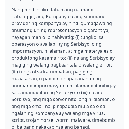
Nang hindi nililimitahan ang naunang
nabanggit, ang Kompanya o ang sinumang
provider ng kompanya ay hindi gumagawa ng
anumang uri ng representasyon o garantiya,
hayagan man o ipinahiwatig: (i) tungkol sa
operasyon o availability ng Serbisyo, o ng
impormasyon, nilalaman, at mga materyales o
produktong kasama rito; (ii) na ang Serbisyo ay
magiging walang pagkaantala o walang error;
(iii) tungkol sa katumpakan, pagiging
maaasahan, o pagiging napapanahon ng
anumang impormasyon o nilalamang ibinibigay
sa pamamagitan ng Serbisyo; o (iv) na ang
Serbisyo, ang mga server nito, ang nilalaman, o
ang mga email na ipinapadala mula sa o sa
ngalan ng Kompanya ay walang mga virus,
script, trojan horse, worm, malware, timebomb
o iba pang nakakapinsalang bahagi.