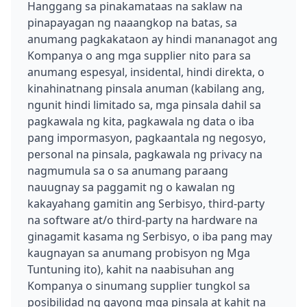
Hanggang sa pinakamataas na saklaw na
pinapayagan ng naaangkop na batas, sa
anumang pagkakataon ay hindi mananagot ang
Kompanya o ang mga supplier nito para sa
anumang espesyal, insidental, hindi direkta, o
kinahinatnang pinsala anuman (kabilang ang,
ngunit hindi limitado sa, mga pinsala dahil sa
pagkawala ng kita, pagkawala ng data o iba
pang impormasyon, pagkaantala ng negosyo,
personal na pinsala, pagkawala ng privacy na
nagmumula sa o sa anumang paraang
nauugnay sa paggamit ng o kawalan ng
kakayahang gamitin ang Serbisyo, third-party
na software at/o third-party na hardware na
ginagamit kasama ng Serbisyo, o iba pang may
kaugnayan sa anumang probisyon ng Mga
Tuntuning ito), kahit na naabisuhan ang
Kompanya o sinumang supplier tungkol sa
posibilidad ng gayong mga pinsala at kahit na