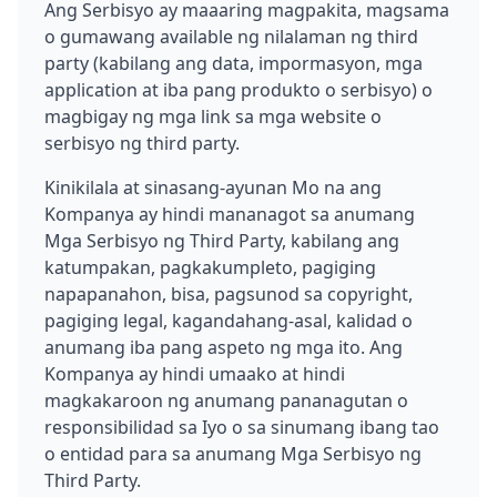
Ang Serbisyo ay maaaring magpakita, magsama
o gumawang available ng nilalaman ng third
party (kabilang ang data, impormasyon, mga
application at iba pang produkto o serbisyo) o
magbigay ng mga link sa mga website o
serbisyo ng third party.
Kinikilala at sinasang-ayunan Mo na ang
Kompanya ay hindi mananagot sa anumang
Mga Serbisyo ng Third Party, kabilang ang
katumpakan, pagkakumpleto, pagiging
napapanahon, bisa, pagsunod sa copyright,
pagiging legal, kagandahang-asal, kalidad o
anumang iba pang aspeto ng mga ito. Ang
Kompanya ay hindi umaako at hindi
magkakaroon ng anumang pananagutan o
responsibilidad sa Iyo o sa sinumang ibang tao
o entidad para sa anumang Mga Serbisyo ng
Third Party.