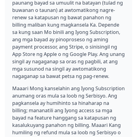
paunang bayad sa umuulit na batayan (tulad ng
buwanan o taunan) at awtomatikong nagre-
renew sa katapusan ng bawat panahon ng
billing maliban kung magkansela Ka. Depende
sa kung saan Mo binili ang Iyong Subscription,
ang mga bayad ay pinoproseso ng aming
payment processor, ang Stripe, o sinisingil ng
App Store ng Apple o ng Google Play. Ang unang
singil ay nagaganap sa oras ng pagbili, at ang
mga susunod na singil ay awtomatikong
nagaganap sa bawat petsa ng pag-renew.
Maaari Mong kanselahin ang Iyong Subscription
anumang oras mula sa loob ng Serbisyo. Ang
pagkansela ay humihinto sa hinaharap na
billing; mananatili ang Iyong access sa mga
bayad na feature hanggang sa katapusan ng
kasalukuyang panahon ng billing. Maaari Kang
humiling ng refund mula sa loob ng Serbisyo o