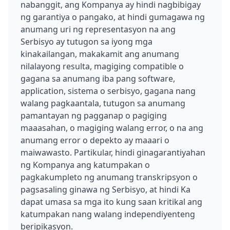
nabanggit, ang Kompanya ay hindi nagbibigay
ng garantiya o pangako, at hindi gumagawa ng
anumang uri ng representasyon na ang
Serbisyo ay tutugon sa iyong mga
kinakailangan, makakamit ang anumang
nilalayong resulta, magiging compatible o
gagana sa anumang iba pang software,
application, sistema o serbisyo, gagana nang
walang pagkaantala, tutugon sa anumang
pamantayan ng pagganap o pagiging
maaasahan, o magiging walang error, o na ang
anumang error o depekto ay maaari o
maiwawasto. Partikular, hindi ginagarantiyahan
ng Kompanya ang katumpakan o
pagkakumpleto ng anumang transkripsyon o
pagsasaling ginawa ng Serbisyo, at hindi Ka
dapat umasa sa mga ito kung saan kritikal ang
katumpakan nang walang independiyenteng
beripikasyon.