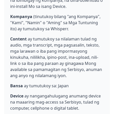
na ibinibigay ng Kompanya, na dina-download o
ini-install Mo sa isang Device.
Kompanya
(tinutukoy bilang "ang Kompanya",
"Kami", "Namin" o "Aming" sa Mga Tuntuning
ito) ay tumutukoy sa Whisperr.
Content
ay tumutukoy sa nilalaman tulad ng
audio, mga transcript, mga pagsasalin, teksto,
mga larawan o iba pang impormasyong
kinukuha, nililikha, ipino-post, ina-upload, nili-
link o sa iba pang paraan ay ginagawa Mong
available sa pamamagitan ng Serbisyo, anuman
ang anyo ng nilalamang iyon.
Bansa
ay tumutukoy sa: Japan
Device
ay nangangahulugang anumang device
na maaaring mag-access sa Serbisyo, tulad ng
computer, cellphone o digital tablet.