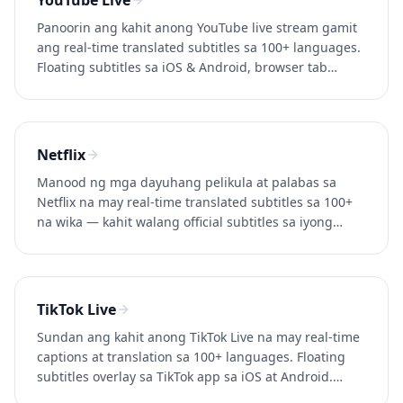
YouTube Live
Panoorin ang kahit anong YouTube live stream gamit
ang real-time translated subtitles sa 100+ languages.
Floating subtitles sa iOS & Android, browser tab
capture sa desktop. Subukan ang Whisperr nang
libre.
Netflix
Manood ng mga dayuhang pelikula at palabas sa
Netflix na may real-time translated subtitles sa 100+
na wika — kahit walang official subtitles sa iyong
wika. Subukan ang Whisperr nang libre.
TikTok Live
Sundan ang kahit anong TikTok Live na may real-time
captions at translation sa 100+ languages. Floating
subtitles overlay sa TikTok app sa iOS at Android.
Subukan ang Whisperr nang libre.