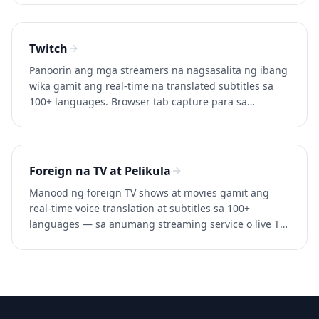
Twitch
Panoorin ang mga streamers na nagsasalita ng ibang
wika gamit ang real-time na translated subtitles sa
100+ languages. Browser tab capture para sa
malinaw na audio. Subukan ang Whisperr nang libre.
Foreign na TV at Pelikula
Manood ng foreign TV shows at movies gamit ang
real-time voice translation at subtitles sa 100+
languages — sa anumang streaming service o live TV.
Subukan ang Whisperr nang libre.