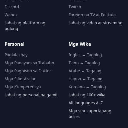
Discord
Twitch
Webex
Foreign na TV at Pelikula
Lahat ng platform ng
Lahat ng video at streaming
pulong
Personal
Mga Wika
Paglalakbay
Ingles ↔ Tagalog
Mga Panayam sa Trabaho
Tsino ↔ Tagalog
Mga Pagbisita sa Doktor
Arabe ↔ Tagalog
Mga Silid-Aralan
Hapon ↔ Tagalog
Mga Kumperensya
Koreano ↔ Tagalog
Lahat ng personal na gamit
Lahat ng 100+ wika
All languages A–Z
Mga sinusuportahang
boses