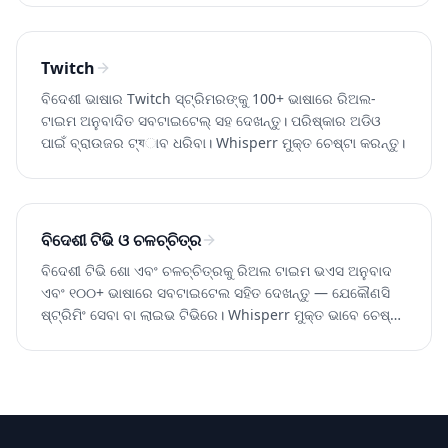
Twitch
ବିଦେଶୀ ଭାଷାର Twitch ସ୍ଟ୍ରିମରଙ୍କୁ 100+ ଭାଷାରେ ରିଅଲ-
ଟାଇମ ଅନୁବାଦିତ ସବଟାଇଟେଲ୍ ସହ ଦେଖନ୍ତୁ। ପରିଷ୍କାର ଅଡିଓ
ପାଇଁ ବ୍ରାଉଜର ଟ୍যାବ ଧରିବା। Whisperr ମୁକ୍ତ ଚେଷ୍ଟା କରନ୍ତୁ।
ବିଦେଶୀ ଟିଭି ଓ ଚଳଚ୍ଚିତ୍ର
ବିଦେଶୀ ଟିଭି ଶୋ ଏବଂ ଚଳଚ୍ଚିତ୍ରକୁ ରିଅଲ ଟାଇମ ଭଏସ ଅନୁବାଦ
ଏବଂ ୧୦୦+ ଭାଷାରେ ସବଟାଇଟେଲ ସହିତ ଦେଖନ୍ତୁ — ଯେକୌଣସି
ଷ୍ଟ୍ରିମିଂ ସେବା ବା ଲାଇଭ ଟିଭିରେ। Whisperr ମୁକ୍ତ ଭାବେ ଚେଷ୍ଟା
କରନ୍ତୁ।