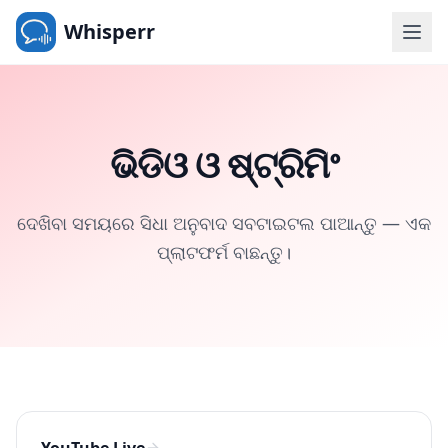
Whisperr
ଭିଡିଓ ଓ ଷ୍ଟ୍ରିମିଂ
ଦେଖିବା ସମୟରେ ସିଧା ଅନୁବାଦ ସବଟାଇଟଲ ପାଆନ୍ତୁ — ଏକ
ପ୍ଲାଟଫର୍ମ ବାଛନ୍ତୁ।