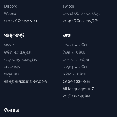
Discord
Twitch
Webex
ବିଦେଶୀ ଟିଭି ଓ ଚଳଚ୍ଚିତ୍ର
ସମସ୍ତ ମିଟିଂ ପ୍ଲାଟଫର୍ମ
ସମସ୍ତ ଭିଡିଓ ଓ ଷ୍ଟ୍ରିମିଂ
ସାମ୍ନାସାମ୍ନି
ଭାଷା
ଭ୍ରମଣ
ଇଂରାଜୀ ↔ ଓଡ଼ିଆ
ଚାକିରି ସାକ୍ଷାତ୍କାର
ହିନ୍ଦୀ ↔ ଓଡ଼ିଆ
ଡାକ୍ତରଙ୍କ ପାଖକୁ ଯିବା
ବଙ୍ଗଳା ↔ ଓଡ଼ିଆ
ଶ୍ରେଣୀଗୃହ
ତେଲୁଗୁ ↔ ଓଡ଼ିଆ
ସମ୍ମେଳନ
ତାମିଲ ↔ ଓଡ଼ିଆ
ସମସ୍ତ ସାମ୍ନାସାମ୍ନି ବ୍ୟବହାର
ସମସ୍ତ 100+ ଭାଷା
All languages A–Z
ସମର୍ଥିତ ଭଏସ୍‌ଗୁଡ଼ିକ
ବିଶେଷତା