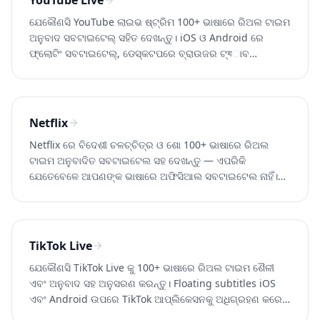
YouTube Live
ଯେକୌଣସି YouTube ଲାଇଭ ଷ୍ଟ୍ରିମ 100+ ଭାଷାରେ ରିଅଲ ଟାଇମ
ଅନୁବାଦ ସବଟାଇଟେଲ୍ ସହିତ ଦେଖନ୍ତୁ। iOS ଓ Android ରେ
ଫ୍ଲୋଟିଂ ସବଟାଇଟେଲ୍, ଡେସ୍କଟପରେ ବ୍ରାଉଜର ଟ୍যାବ
ক୍যାପଚର। Whisperr ମୁକ୍ତରେ ଚେଷ୍ଟା କରନ୍ତୁ।
Netflix
Netflix ରେ ବିଦେଶୀ ଚଳଚ୍ଚିତ୍ର ଓ ଶୋ 100+ ଭାଷାରେ ରିଅଲ
ଟାଇମ ଅନୁବାଦିତ ସବଟାଇଟେଲ ସହ ଦେଖନ୍ତୁ — ଏପରିକି
ଯେତେବେଳେ ଆପଣଙ୍କ ଭାଷାରେ ଅଫିସିଆଲ ସବଟାଇଟେଲ ନାହିଁ।
Whisperr ଫ୍ରି ଚେଷ୍ଟା କରନ୍ତୁ।
TikTok Live
ଯେକୌଣସି TikTok Live କୁ 100+ ଭାଷାରେ ରିଅଲ ଟାଇମ ଶୈଳୀ
ଏବଂ ଅନୁବାଦ ସହ ଅନୁସରଣ କରନ୍ତୁ। Floating subtitles iOS
ଏବଂ Android ଉପରେ TikTok ଆପ୍ଲିକେସନକୁ ଅଧିଗ୍ରହଣ କରେ।
Whisperr ମୁକ୍ତ ଚେଷ୍ଟା କରନ୍ତୁ।