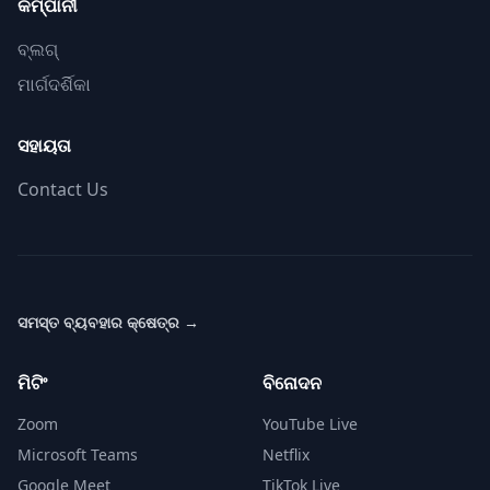
କମ୍ପାନୀ
ବ୍ଲଗ୍
ମାର୍ଗଦର୍ଶିକା
ସହାୟତା
Contact Us
ସମସ୍ତ ବ୍ୟବହାର କ୍ଷେତ୍ର
→
ମିଟିଂ
ବିନୋଦନ
Zoom
YouTube Live
Microsoft Teams
Netflix
Google Meet
TikTok Live