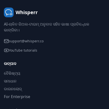
Whisperr
AI-ଚାଳିତ ରିଅଲ-ଟାଇମ୍ ଅନୁବାଦ ସହିତ ଭାଷା ପ୍ରତିବନ୍ଧକ
ଭାଙ୍ଗିବା।
support@whisperr.co
YouTube tutorials
ଉତ୍ପାଦ
ବୈଶିଷ୍ଟ୍ୟ
ସମାଧାନ
ଡାଉନଲୋଡ୍
For Enterprise