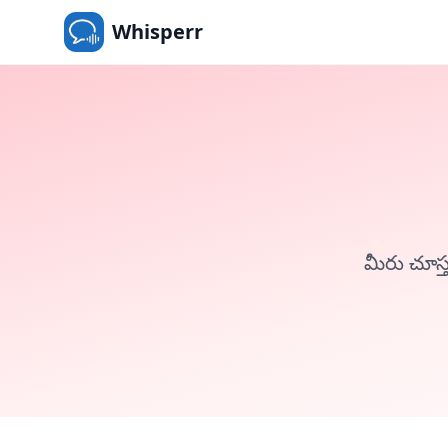
Whisperr
మీరు చూస్త