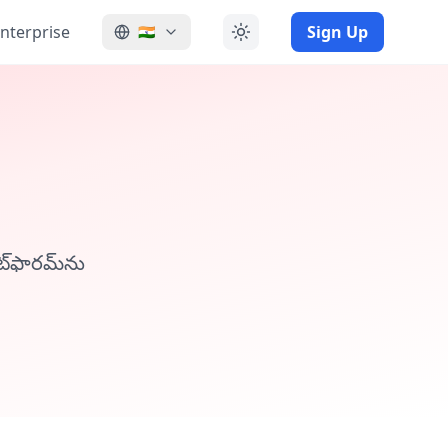
nterprise
Sign Up
🇮🇳
ట్‌ఫారమ్‌ను