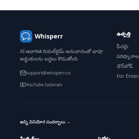
ఉత్పత్తి
Whisperr
ఫీచర్లు
AI ఆధారిత రియల్‌టైమ్ అనువాదంతో భాషా
పరిష్కారాల
అడ్డంకులను బద్దలు కొడుతోంది.
డౌన్‌లోడ్
support@whisperr.co
For Enter
YouTube tutorials
అన్ని వినియోగ సందర్భాలు
→