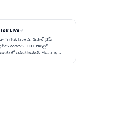
kTok Live
నా TikTok Live ను రియల్ టైమ్
ాప్షన్‌లు మరియు 100+ భాషల్లో
వాదంతో అనుసరించండి. Floating
titles iOS మరియు Android లో
Tok యాప్‌కు ఓవర్‌లే చేస్తాయి. Whisperr
ఉచితంగా ప్రయత్నించండి.