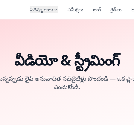
పరిష్కారాలు
సమీక్షలు
బ్లాగ్
గైడ్‌లు
E
వీడియో & స్ట్రీమింగ్
ున్నప్పుడు లైవ్ అనువాదిత సబ్‌టైటిళ్లు పొందండి — ఒక ప్లా
ఎంచుకోండి.