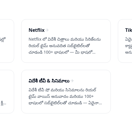
Netflix
Ti
ల్లో
Netflix లో విదేశీ చిత్రాలు మరియు సిరిజ్‌లను
ఏదై
రియల్ టైమ్ అనువదిత సబ్‌టైటిల్‌లతో
క్య
చూడండి 100+ భాషలలో — మీ భాషలో
అను
అధికారిక సబ్‌టైటిల్‌లు లేనప్పుడు కూడా.
Sub
Whisperr ను ఉచితంగా ప్రయత్నించండి.
Tik
ను 
విదేశీ టీవీ & సినిమాలు
విదేశీ టీవీ షో మరియు సినిమాలను రియల్
టైమ్ వాయిస్ అనువాదం మరియు 100+
లీన్
భాషలలో సబ్‌టైటిల్‌లతో చూడండి — ఏదైనా
స్ట్రీమింగ్ సేవ లేదా లైవ్ టీవీపై. Whisperr ను
ఉచితంగా ప్రయత్నించండి.