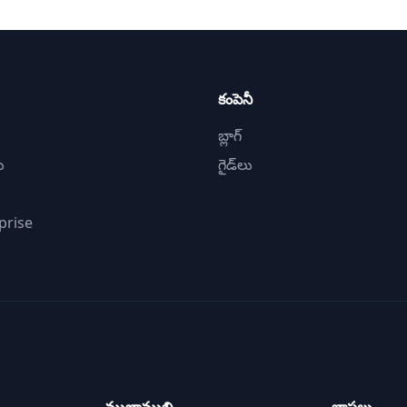
కంపెనీ
బ్లాగ్
ు
గైడ్‌లు
prise