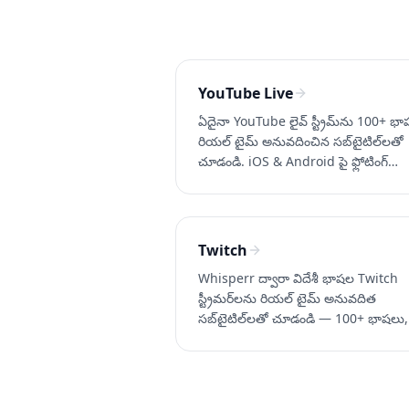
YouTube Live
ఏదైనా YouTube లైవ్ స్ట్రీమ్‌ను 100+ భాష
రియల్ టైమ్ అనువదించిన సబ్‌టైటిల్‌లతో
చూడండి. iOS & Android పై ఫ్లోటింగ్
సబ్‌టైటిల్‌లు, డెస్క్‌టాప్‌పై బ్రౌజర్ ట్యాబ్
క్యాప్చర్. Whisperr ఉచితంగా
ప్రయత్నించండి.
Twitch
Whisperr ద్వారా విదేశీ భాషల Twitch
స్ట్రీమర్‌లను రియల్ టైమ్ అనువదిత
సబ్‌టైటిల్‌లతో చూడండి — 100+ భాషలు, క్
ఆడియో. ఉచితంగా ప్రయత్నించండి.