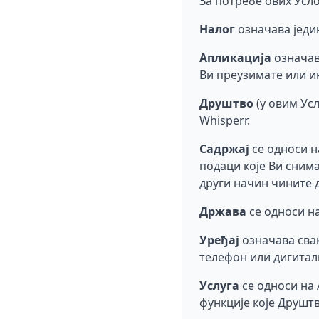
За потребе ових Усл
Налог
означава једин
Апликација
означав
Ви преузимате или и
Друштво
(у овим Усл
Whisperr.
Садржај
се односи на
подаци које Ви снима
други начин чините д
Држава
се односи на
Уређај
означава свак
телефон или дигитал
Услуга
се односи на 
функције које Друшт