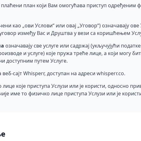
плаћени план који Вам омогућава приступ одређеним фу
чени као „ови Услови“ или овај „Уговор“) означавају ов
 уговор између Вас и Друштва у вези са коришћењем Услу
на
означавају све услуге или садржај (укључујући податк
роизводе и услуге) које пружа треће лице, а који могу би
и доступним путем Услуге.
 веб-сајт Whisperr, доступан на адреси whisperr.co.
лице које приступа Услузи или је користи, односно пр
чије име то физичко лице приступа Услузи или је користи
ње