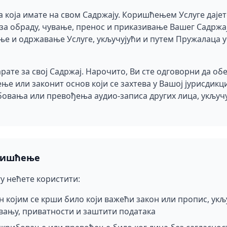
а која имате на свом Садржају. Коришћењем Услуге даје
за обраду, чување, пренос и приказивање Вашег Садржа
е и одржавање Услуге, укључујући и путем Пружалаца усл
ате за свој Садржај. Нарочито, Ви сте одговорни да об
ње или законит основ који се захтева у Вашој јурисдикц
овања или превођења аудио-записа других лица, укључу
ришћење
гу нећете користити:
н којим се крши било који важећи закон или пропис, укљ
ању, приватности и заштити података