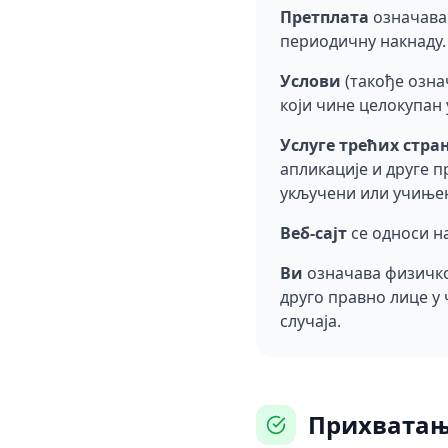
Претплата
означава 
периодичну накнаду.
Услови
(такође озна
који чине целокупан
Услуге трећих стра
апликације и друге п
укључени или учињен
Веб-сајт
се односи на
Ви
означава физичко 
друго правно лице у 
случаја.
Прихвата