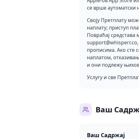
Apple-ов App Store и
се врше аутоматски 
Своју Претплату може
наплату; приступ пл
Повраћај средстава 
support@whisperr.co,
прописима. Ако сте с
наплатом, отказивањ
и они подлежу њихов
Услугу и све Претпла
Ваш Садрж
Ваш Садржај