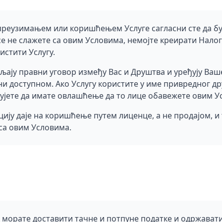
реузимањем или коришћењем Услуге сагласни сте да б
е не слажете са овим Условима, немојте креирати Налог
истити Услугу.
љају правни уговор између Вас и Друштва и уређују Ва
ни доступном. Ако Услугу користите у име привредног др
љујете да имате овлашћење да то лице обавежете овим У
ију даје на коришћење путем лиценце, а не продајом, и
са овим Условима.
, морате доставити тачне и потпуне податке и одржавати