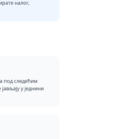
рате налог,
на под следећим
 јављају у једнини