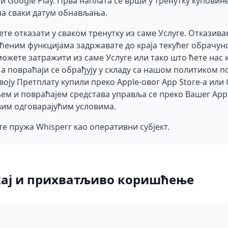
ли Google Play. Прва наплата се врши у тренутку куповин
на сваки датум обнављања.
те отказати у сваком тренутку из саме Услуге. Отказив
аћеним функцијама задржавате до краја текућег обрачун
можете затражити из саме Услуге или тако што ћете нас 
 а повраћаји се обрађују у складу са нашом политиком 
воју Претплату купили преко Apple-овог App Store-а или G
ем и повраћајем средстава управља се преко Вашег Appl
им одговарајућим условима.
те пружа Whisperr као оперативни субјект.
ај и прихватљиво коришћење