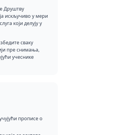
те Друштву
ја искључиво у мери
уга који делују у
езбедите сваку
ији пре снимања,
јући учеснике
учујући прописе о