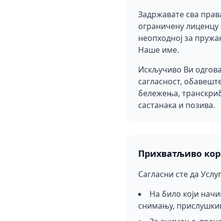
Задржавате сва прав
ограничену лиценцу 
неопходној за пружањ
Наше име.
Искључиво Ви одговар
сагласност, обавеште
бележења, транскриб
састанака и позива.
Прихватљиво ко
Сагласни сте да Услу
На било који начи
снимању, прислушкив