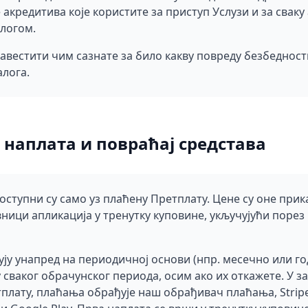
акредитива које користите за приступ Услузи и за сваку 
логом.
авестити чим сазнате за било какву повреду безбеднос
лога.
 наплата и повраћај средстава
оступни су само уз плаћену Претплату. Цене су оне прика
вници апликација у тренутку куповине, укључујући поре
ују унапред на периодичној основи (нпр. месечно или г
у сваког обрачунског периода, осим ако их откажете. У з
тплату, плаћања обрађује наш обрађивач плаћања, Stripe