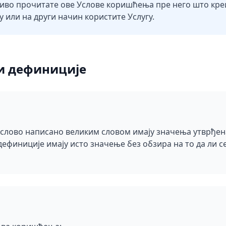
во прочитате ове Услове коришћења пре него што креи
 или на други начин користите Услугу.
и дефиниције
о слово написано великим словом имају значења утврђе
ефиниције имају исто значење без обзира на то да ли се