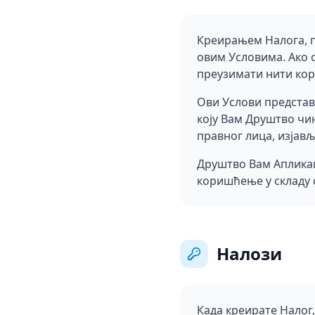
Креирањем Налога, п
овим Условима. Ако с
преузимати нити кор
Ови Услови представ
коју Вам Друштво чи
правног лица, изјав
Друштво Вам Апликац
коришћење у складу 
Налози
Када креирате Налог