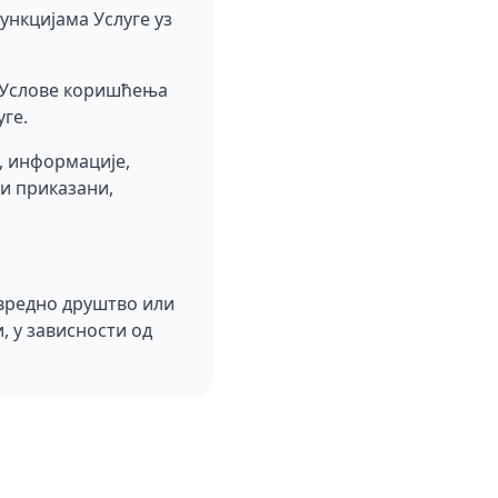
нкцијама Услуге уз
е Услове коришћења
ге.
е, информације,
ти приказани,
ивредно друштво или
, у зависности од