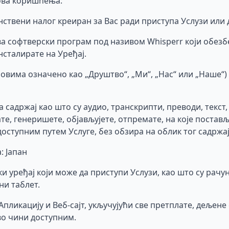
ова коришћења:
ствени налог креиран за Вас ради приступа Услузи или 
а софтверски програм под називом Whisperr који обезбе
нсталирате на Уређај.
овима означено као „Друштво“, „Ми“, „Нас“ или „Наше“)
 садржај као што су аудио, транскрипти, преводи, текст,
те, генеришете, објављујете, отпремате, на које постављ
оступним путем Услуге, без обзира на облик тог садржај
: Јапан
и уређај који може да приступи Услузи, као што су рачу
ни таблет.
Апликацију и Веб-сајт, укључујући све претплате, дељене
во чини доступним.