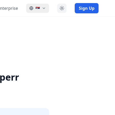
nterprise
Sign Up
🇷🇸
perr