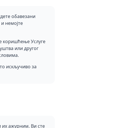
удете обавезани
 и немојте
ше коришћење Услуге
уштва или другог
словима.
 то искључиво за
 их ажурним. Ви сте