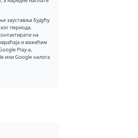
е, а наредне наплате
ање зауставља будућу
ског периода.
контактирати на
повраћаја и важећим
oogle Play-а,
e или Google налога