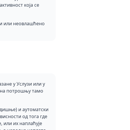
активност која се
ти или неовлашћено
зане у Услузи или у
з на потрошњу тамо
одишње) и аутоматски
ависности од тога где
, или их наплаћује