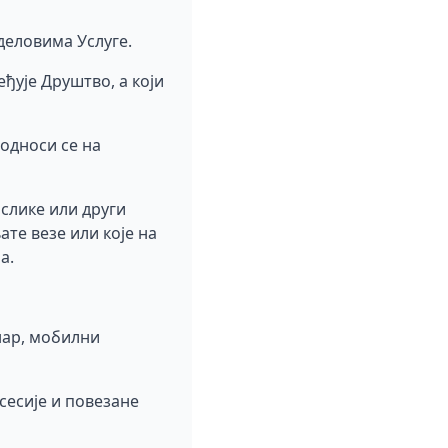
деловима Услуге.
ђује Друштво, а који
 односи се на
 слике или други
ате везе или које на
а.
нар, мобилни
 сесије и повезане