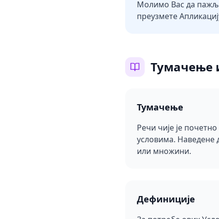
Молимо Вас да пажљи
преузмете Апликацију
Тумачење 
Тумачење
Речи чије је почетн
условима. Наведене д
или множини.
Дефиниције