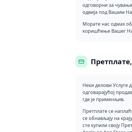
одговорни за чување 
одвија под Вашим На
Морате нас одмах об
коришћење Вашег На
Претплате,
Неки делови Услуге д
одговарајућој прода
где је применљив.
Претплате се наплаћ
се обнављају на крај
сте купили своју Пре