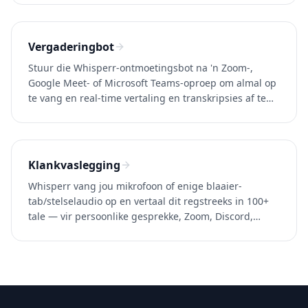
Vergaderingbot
Stuur die Whisperr-ontmoetingsbot na 'n Zoom-,
Google Meet- of Microsoft Teams-oproep om almal op
te vang en real-time vertaling en transkripsies af te
lewer. 100+ tale.
Klankvaslegging
Whisperr vang jou mikrofoon of enige blaaier-
tab/stelselaudio op en vertaal dit regstreeks in 100+
tale — vir persoonlike gesprekke, Zoom, Discord,
YouTube en enige program.