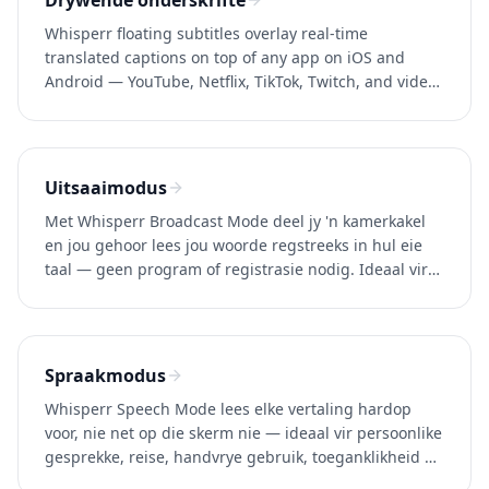
Drywende onderskrifte
Whisperr floating subtitles overlay real-time
translated captions on top of any app on iOS and
Android — YouTube, Netflix, TikTok, Twitch, and video
calls. 100+ languages.
Uitsaaimodus
Met Whisperr Broadcast Mode deel jy 'n kamerkakel
en jou gehoor lees jou woorde regstreeks in hul eie
taal — geen program of registrasie nodig. Ideaal vir
Zoom, Teams, Meet en gebeurtenisse.
Spraakmodus
Whisperr Speech Mode lees elke vertaling hardop
voor, nie net op die skerm nie — ideaal vir persoonlike
gesprekke, reise, handvrye gebruik, toeganklikheid en
taallearning. 100+ tale.