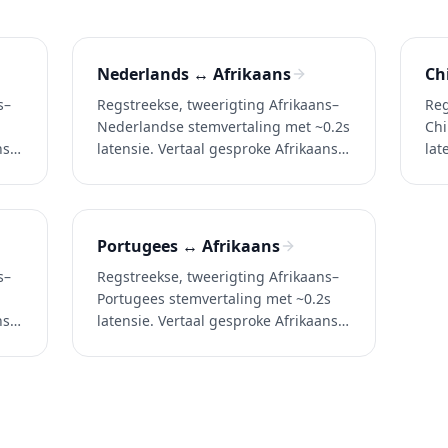
Nederlands ↔ Afrikaans
Ch
s–
Regstreekse, tweerigting Afrikaans–
Reg
Nederlandse stemvertaling met ~0.2s
Chi
ns
latensie. Vertaal gesproke Afrikaans
lat
 in
na Nederlands (en Nederlands na
na 
Afrikaans) in gesprekke, oproepe en
in 
video's. Probeer Whisperr gratis.
Pro
Portugees ↔ Afrikaans
s–
Regstreekse, tweerigting Afrikaans–
Portugees stemvertaling met ~0.2s
ns
latensie. Vertaal gesproke Afrikaans
n
na Portugees (en Portugees na
Afrikaans) in gesprekke, oproepe en
video's. Probeer Whisperr gratis.