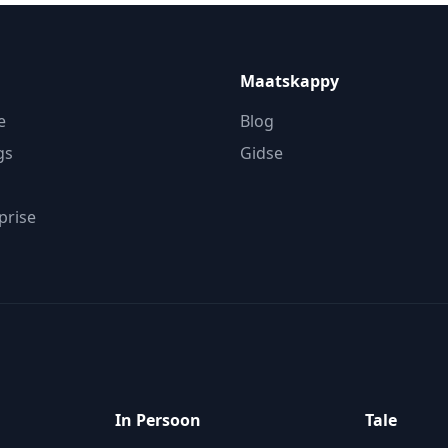
Maatskappy
e
Blog
gs
Gidse
prise
In Persoon
Tale