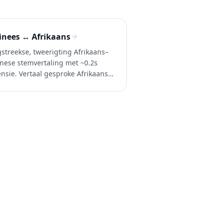
inees ↔ Afrikaans
streekse, tweerigting Afrikaans–
nese stemvertaling met ~0.2s
ensie. Vertaal gesproke Afrikaans
Chinees (en Chinees na Afrikaans)
gesprekke, oproepe en video's.
beer Whisperr gratis.