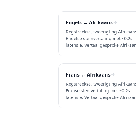
Engels ↔ Afrikaans
Regstreekse, tweerigting Afrikaan
Engelse stemvertaling met ~0.2s
latensie. Vertaal gesproke Afrikaa
na Engels (en Engels na Afrikaans)
gesprekke, oproepe en video's.
Probeer Whisperr gratis.
Frans ↔ Afrikaans
Regstreekse, tweerigting Afrikaan
Franse stemvertaling met ~0.2s
latensie. Vertaal gesproke Afrikaa
na Frans (en Frans na Afrikaans) i
gesprekke, oproepe en video's.
Probeer Whisperr gratis.