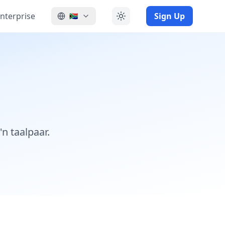
nterprise
Sign Up
🇿🇦
n taalpaar.