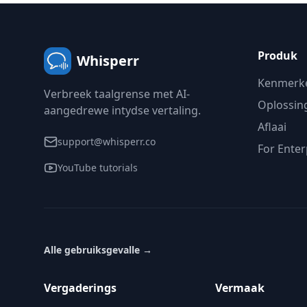
Produk
Whisperr
Kenmerk
Verbreek taalgrense met AI-
Oplossin
aangedrewe intydse vertaling.
Aflaai
support@whisperr.co
For Enter
YouTube tutorials
Alle gebruiksgevalle
→
Vergaderings
Vermaak