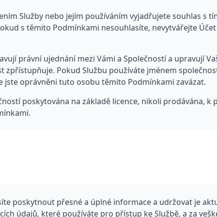
ením Služby nebo jejím používáním vyjadřujete souhlas s tí
kud s těmito Podmínkami nesouhlasíte, nevytvářejte Účet 
vují právní ujednání mezi Vámi a Společností a upravují Va
 zpřístupňuje. Pokud Službu používáte jménem společnosti
že jste oprávněni tuto osobu těmito Podmínkami zavázat.
ností poskytována na základě licence, nikoli prodávána, k 
mínkami.
síte poskytnout přesné a úplné informace a udržovat je aktu
ích údajů, které používáte pro přístup ke Službě, a za veške