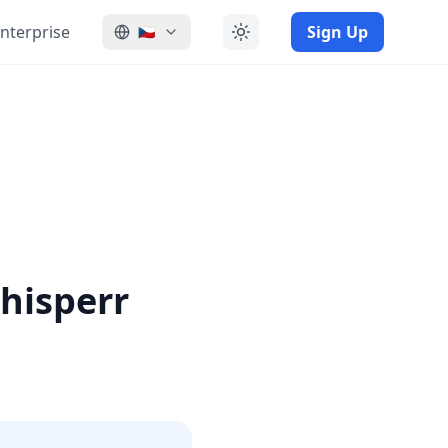
nterprise
Sign Up
🇨🇿
hisperr