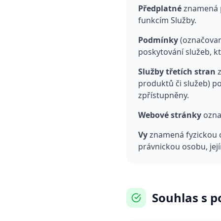
Předplatné
znamená pl
funkcím Služby.
Podmínky
(označovan
poskytování služeb, k
Služby třetích stran
z
produktů či služeb) p
zpřístupněny.
Webové stránky
ozna
Vy
znamená fyzickou os
právnickou osobu, jej
Souhlas s 