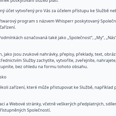
ínek poskytování služeb platí:
ý účet vytvořený pro Vás za účelem přístupu ke Službě neb
warový program s názvem Whisperr poskytovaný Společností
Zařízení.
Podmínkách označovaná také jako „Společnost“, „My“, „Nás
 jako jsou zvukové nahrávky, přepisy, překlady, text, obráz
řednictvím Služby zachytíte, vytvoříte, zveřejníte, nahrajet
stupníte, bez ohledu na formu tohoto obsahu.
sko
oli zařízení, které může přistupovat ke Službě, například p
aci a Webové stránky, včetně veškerých předplatných, sdílen
přístupněných Společností.