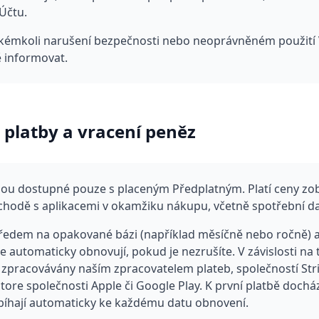
Účtu.
jakémkoli narušení bezpečnosti nebo neoprávněném použití
 informovat.
 platby a vracení peněz
jsou dostupné pouze s placeným Předplatným. Platí ceny zo
hodě s aplikacemi v okamžiku nákupu, včetně spotřební dan
předem na opakované bázi (například měsíčně nebo ročně) 
 automaticky obnovují, pokud je nezrušíte. V závislosti na 
y zpracovávány naším zpracovatelem plateb, společností Str
tore společnosti Apple či Google Play. K první platbě doch
bíhají automaticky ke každému datu obnovení.