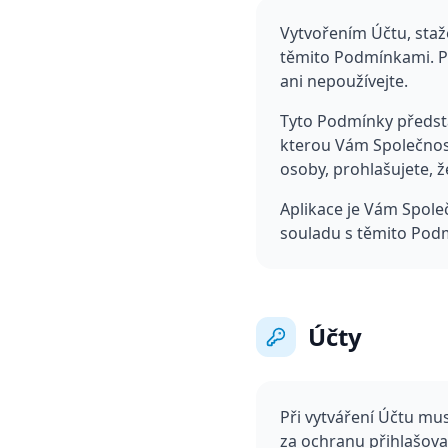
Vytvořením Účtu, staž
těmito Podmínkami. Po
ani nepoužívejte.
Tyto Podmínky předsta
kterou Vám Společnost
osoby, prohlašujete, 
Aplikace je Vám Společ
souladu s těmito Pod
Účty
Při vytváření Účtu mu
za ochranu přihlašovac