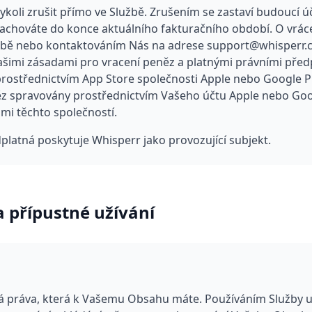
koli zrušit přímo ve Službě. Zrušením se zastaví budoucí úč
zachováte do konce aktuálního fakturačního období. O vrá
žbě nebo kontaktováním Nás na adrese support@whisperr.c
ašimi zásadami pro vracení peněz a platnými právními předpi
prostřednictvím App Store společnosti Apple nebo Google Pla
ěz spravovány prostřednictvím Vašeho účtu Apple nebo Goog
i těchto společností.
platná poskytuje Whisperr jako provozující subjekt.
 přípustné užívání
á práva, která k Vašemu Obsahu máte. Používáním Služby u