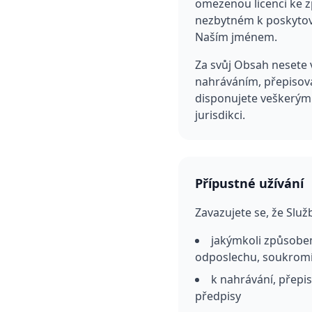
omezenou licenci ke 
nezbytném k poskytová
Naším jménem.
Za svůj Obsah nesete 
nahráváním, přepisov
disponujete veškerý
jurisdikci.
Přípustné užívání
Zavazujete se, že Slu
jakýmkoli způsobem
odposlechu, soukromí
k nahrávání, přepi
předpisy