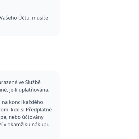
 Vašeho Účtu, musíte
brazené ve Službě
ě, je-li uplatňována.
a na konci každého
tom, kde si Předplatné
ipe, nebo účtovány
ází v okamžiku nákupu