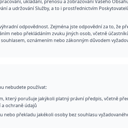
zpracování, ukládání, přenosu a zobrazování Vašeho Obsah
ní a udržování Služby, a to i prostřednictvím Poskytovatelů
výhradní odpovědnost. Zejména jste odpovědní za to, že p
áním nebo překládáním zvuku jiných osob, včetně účastník
m souhlasem, oznámením nebo zákonným důvodem vyžadov
žbu nebudete používat:
, který porušuje jakýkoli platný právní předpis, včetně pře
 a ochraně údajů
su nebo překladu jakékoli osoby bez souhlasu vyžadovanéh