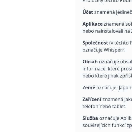
Pro účely těchto Podm
Účet
znamená jedinečn
Aplikace
znamená soft
nebo nainstalovali na 
Společnost
(v těchto 
označuje Whisperr.
Obsah
označuje obsah,
informace, které prost
nebo které jinak zpří
Země
označuje: Japon
Zařízení
znamená jakék
telefon nebo tablet.
Služba
označuje Aplik
souvisejících funkcí z