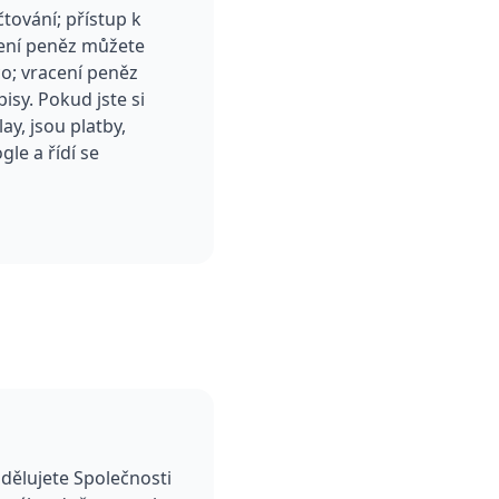
tování; přístup k
cení peněz můžete
o; vracení peněz
sy. Pokud jste si
y, jsou platby,
le a řídí se
dělujete Společnosti