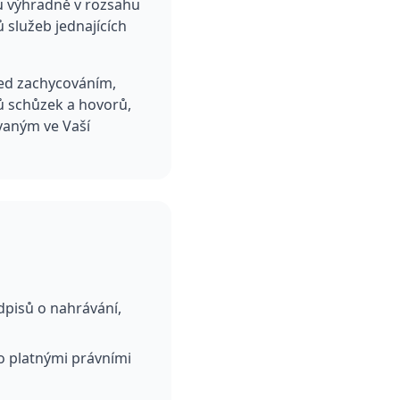
u výhradně v rozsahu
 služeb jednajících
řed zachycováním,
ů schůzek a hovorů,
aným ve Vaší
dpisů o nahrávání,
o platnými právními