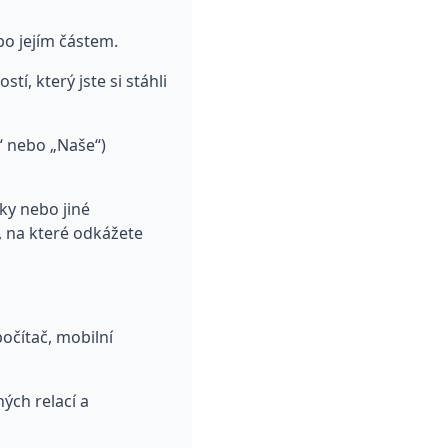
o jejím částem.
, který jste si stáhli
“ nebo „Naše“)
ky nebo jiné
e, na které odkážete
očítač, mobilní
ých relací a