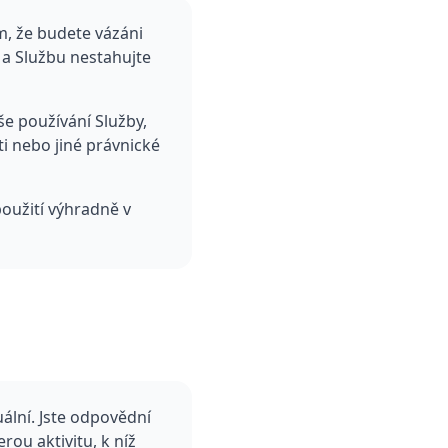
m, že budete vázáni
a Službu nestahujte
še používání Služby,
 nebo jiné právnické
použití výhradně v
ální. Jste odpovědní
rou aktivitu, k níž