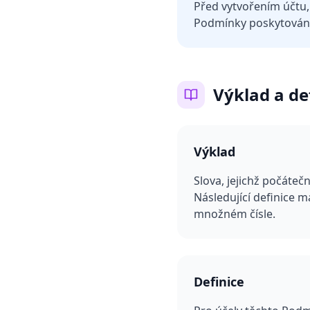
Před vytvořením účtu,
Podmínky poskytování
Výklad a de
Výklad
Slova, jejichž počáte
Následující definice 
množném čísle.
Definice