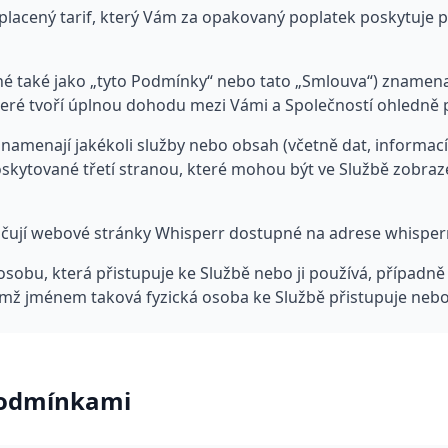
acený tarif, který Vám za opakovaný poplatek poskytuje p
é také jako „tyto Podmínky“ nebo tato „Smlouva“) znamena
teré tvoří úplnou dohodu mezi Vámi a Společností ohledně p
namenají jakékoli služby nebo obsah (včetně dat, informací, 
oskytované třetí stranou, které mohou být ve Službě zobra
čují webové stránky Whisperr dostupné na adrese whisperr
obu, která přistupuje ke Službě nebo ji používá, případně 
ímž jménem taková fyzická osoba ke Službě přistupuje nebo 
podmínkami