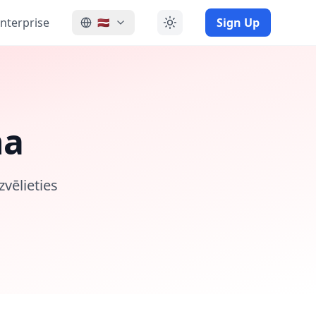
nterprise
Sign Up
🇱🇻
na
zvēlieties