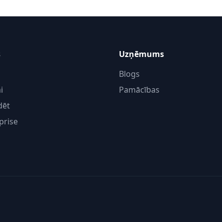
s
Uzņēmums
Blogs
i
Pamācības
dēt
prise