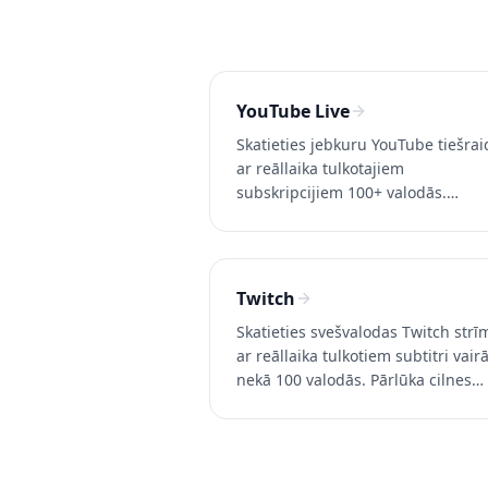
YouTube Live
Skatieties jebkuru YouTube tiešrai
ar reāllaika tulkotajiem
subskripcijiem 100+ valodās.
Pludinošie subskripciji iOS un
Android, pārlūkprogrammas cilne
uzraudzība desktopos. Izmēģiniet
Whisperr bezmaksas.
Twitch
Skatieties svešvalodas Twitch strī
ar reāllaika tulkotiem subtitri vair
nekā 100 valodās. Pārlūka cilnes
uztveršana skaidrai skaņai.
Izmēģiniet Whisperr bez maksas.