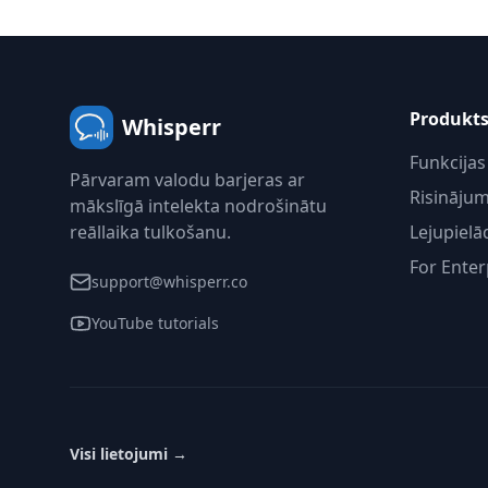
Produkt
Whisperr
Funkcijas
Pārvaram valodu barjeras ar
Risinājum
mākslīgā intelekta nodrošinātu
reāllaika tulkošanu.
Lejupielā
For Enter
support@whisperr.co
YouTube tutorials
Visi lietojumi
→