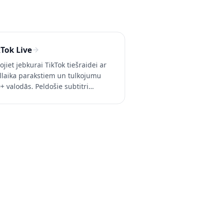
kTok Live
ojiet jebkurai TikTok tiešraidei ar
llaika parakstiem un tulkojumu
+ valodās. Peldošie subtitri
ādās TikTok lietotnē iOS un
roid ierīcēs. Izmēģiniet Whisperr
 maksas.