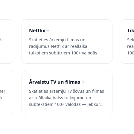
Netflix
Ti
di
Skatieties ārzemju filmas un
Sek
rādījumus Netflix ar reāllaika
reā
tulkotiem subtitriem 100+ valodās —
100
pat tad, kad oficālie subtitri jūsu
par
s
valodā nav pieejami. Izmēģiniet
And
Whisperr bez maksas.
bez
Ārvalstu TV un filmas
meri
Skatieties ārzemju TV šovus un filmas
āk
ar reāllaika balss tulkojumu un
subtekstiem 100+ valodās — jebkurā
straumēšanas pakalpojumā vai
tiešraidē. Izmēģiniet Whisperr bez
maksas.