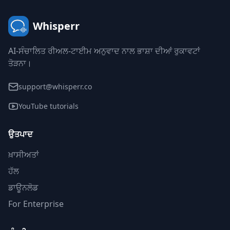
Whisperr
AI-ਸੰਚਾਲਿਤ ਰੀਅਲ-ਟਾਈਮ ਅਨੁਵਾਦ ਨਾਲ ਭਾਸ਼ਾ ਦੀਆਂ ਰੁਕਾਵਟਾਂ
ਤੋੜਨਾ।
support@whisperr.co
YouTube tutorials
ਉਤਪਾਦ
ਖ਼ਾਸੀਅਤਾਂ
ਹੱਲ
ਡਾਊਨਲੋਡ
For Enterprise