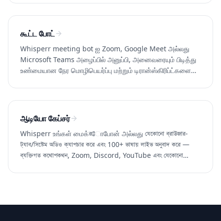
கூட்ட போட்
Whisperr meeting bot ஐ Zoom, Google Meet அல்லது
Microsoft Teams அழைப்பில் அனுப்பி, அனைவரையும் பிடித்து
உண்மையான நேர மொழிபெயர்ப்பு மற்றும் டிரான்ஸ்கிரிப்ட்களை
வழங்கவும். 100+ மொழிகள்.
ஆடியோ கேப்சர்
Whisperr உங்கள் மைக்রோபோன் அல்லது যেকোনো ব্রাউজার-
ট্যাব/সিস্টেম অডিও ক্যাপচার করে এবং 100+ ভাষায় লাইভ অনুবাদ করে —
ব্যক্তিগত কথোপকথন, Zoom, Discord, YouTube এবং যেকোনো
অ্যাপের জন্য।