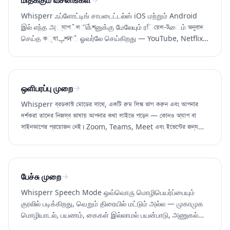
மிதக்கும் வசனங்கள்
Whisperr ஃப்ளோட்டிங் சாபடைட்டல்ஸ் iOS மற்றும் Android
இல் எந்த அ‍্যাপ்লிகేশனுக்கு மேலேயும் ரিয়েল-টைம் অনুবাদ
செய்த ক्যাپশन் ஓவர்லே செய்கிறது — YouTube, Netflix,
TikTok, Twitch, மற்றும் வீடியோ கল்ஸ். 100+ மொழிகள்.
ஒளிபரப்பு முறை
Whisperr ব্রডকাস্ট মোডের সাথে, একটি রুম লিঙ্ক ভাগ করুন এবং আপনার
দর্শকরা তাদের নিজস্ব ভাষায় আপনার কথা লাইভে পড়েন — কোনও অ্যাপ বা
সাইনআপের প্রয়োজন নেই। Zoom, Teams, Meet এবং ইভেন্টের জন্য
দুর্দান্ত।
பேச்சு முறை
Whisperr Speech Mode ஒவ்வொரு மொழிபெயர்ப்பையும்
குரலில் படிக்கிறது, வெறும் திரையில் மட்டும் அல்ல — முகாமுக
மொழியாடல், பயணம், கைகள் இல்லாமல் பயன்பாடு, அணுகல்
மற்றும் மொழி கற்றலுக்கு சிறந்தது. 100+ மொழிகள்.