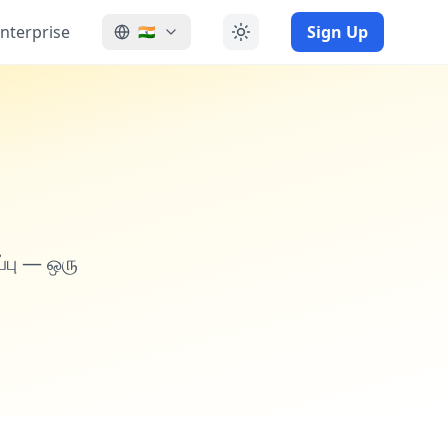
nterprise
Sign Up
🇮🇳
்பு — ஒரு