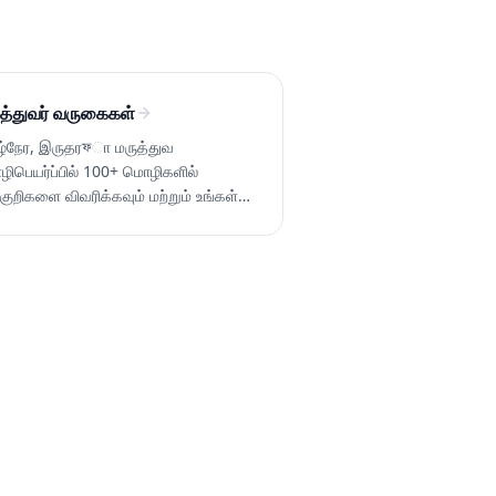
த்துவர் வருகைகள்
ழ்நேர, இருதரফா மருத்துவ
ிபெயர்ப்பில் 100+ மொழிகளில்
குறிகளை விவரிக்கவும் மற்றும் உங்கள்
றிதலைப் புரிந்துகொள்ளவும்.
ினிকில் அல்லது டெலிஹெல்த் அழைப்பில்
புரிகிறது. இலவசமாக시도 செய்யவும்.