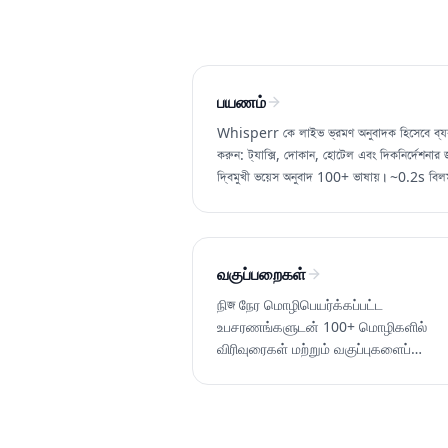
பயணம்
Whisperr কে লাইভ ভ্রমণ অনুবাদক হিসেবে ব্য
করুন: ট্যাক্সি, দোকান, হোটেল এবং দিকনির্দেশনার 
দ্বিমুখী ভয়েস অনুবাদ 100+ ভাষায়। ~0.2s বিল
বিনামূল্যে চেষ্টা করুন।
வகுப்பறைகள்
நிজ நேர மொழிபெயர்க்கப்பட்ட
உபசரணங்களுடன் 100+ மொழிகளில்
விரிவுரைகள் மற்றும் வகுப்புகளைப்
பின்தொடரவும். சர்வதேச மாணவர்களுக்
சிறந்தது. Whisperr இலவசமாக முயற்ச
செய்யவும்.