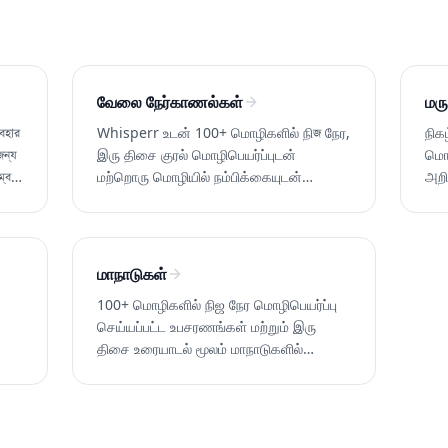
வேலை நேர்காணல்கள்
மரு
বহার
Whisperr உடன் 100+ மொழிகளில் நிজ நேர,
நிக
জন্য
இரு திசை குரல் மொழிபெயர்ப்புடன்
மொழ
ম্ব।
மற்றொரு மொழியில் நம்பிக்கையுடன்
அறி
நேர்காணல் அளிக்கவும். ஆள்நிலைப்
நோய
பணிக்கு மற்றும் வீடியோ நேர்காணல்களுக்கு
ক্ল
வேலை செய்கிறது. Whisperr ஐ
பணி
இலவசமாக முயற்சி செய்யவும்.
மாநாடுகள்
100+ மொழிகளில் நிஜ நேர மொழிபெயர்ப்பு
செய்யப்பட்ட உபசரணங்கள் மற்றும் இரு
திசை உரையாடல் மூலம் மாநாடுகளில்
கு
பேச்சுக்களைக் கேட்டு நெட்வொர்க்கிங்
ி
செய்யுங்கள் — தீர்மானகரர் பூத்
தேவையில்லை. Whisperr ஐ இலவசமாக시
도 செய்யுங்கள்.