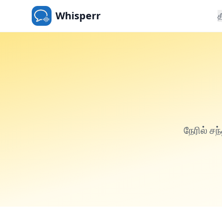
Whisperr
த
நேரில் ச