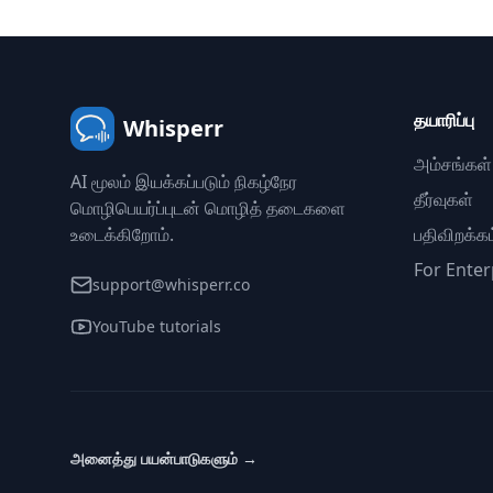
தயாரிப்பு
Whisperr
அம்சங்கள்
AI மூலம் இயக்கப்படும் நிகழ்நேர
தீர்வுகள்
மொழிபெயர்ப்புடன் மொழித் தடைகளை
உடைக்கிறோம்.
பதிவிறக்கம
For Enter
support@whisperr.co
YouTube tutorials
அனைத்து பயன்பாடுகளும்
→