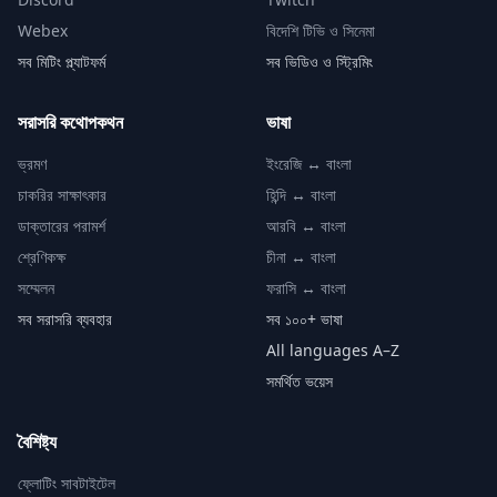
Webex
বিদেশি টিভি ও সিনেমা
সব মিটিং প্ল্যাটফর্ম
সব ভিডিও ও স্ট্রিমিং
সরাসরি কথোপকথন
ভাষা
ভ্রমণ
ইংরেজি ↔ বাংলা
চাকরির সাক্ষাৎকার
হিন্দি ↔ বাংলা
ডাক্তারের পরামর্শ
আরবি ↔ বাংলা
শ্রেণিকক্ষ
চীনা ↔ বাংলা
সম্মেলন
ফরাসি ↔ বাংলা
সব সরাসরি ব্যবহার
সব ১০০+ ভাষা
All languages A–Z
সমর্থিত ভয়েস
বৈশিষ্ট্য
ফ্লোটিং সাবটাইটেল