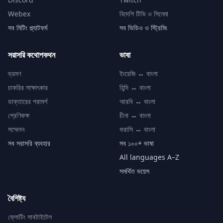
Webex
বিদেশি টিভি ও সিনেমা
সব মিটিং প্ল্যাটফর্ম
সব ভিডিও ও স্ট্রিমিং
সরাসরি কথোপকথন
ভাষা
ভ্রমণ
ইংরেজি ↔ বাংলা
চাকরির সাক্ষাৎকার
হিন্দি ↔ বাংলা
ডাক্তারের পরামর্শ
আরবি ↔ বাংলা
শ্রেণিকক্ষ
চীনা ↔ বাংলা
সম্মেলন
ফরাসি ↔ বাংলা
সব সরাসরি ব্যবহার
সব ১০০+ ভাষা
All languages A–Z
সমর্থিত ভয়েস
বৈশিষ্ট্য
ফ্লোটিং সাবটাইটেল