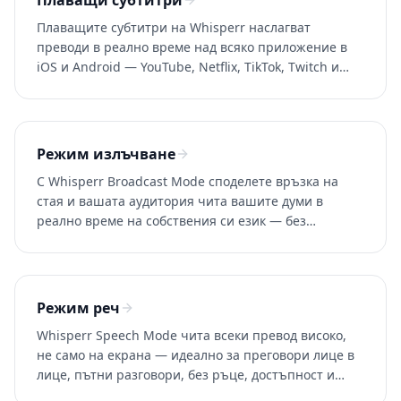
Плаващи субтитри
Плаващите субтитри на Whisperr наслагват
преводи в реално време над всяко приложение в
iOS и Android — YouTube, Netflix, TikTok, Twitch и
видео разговори. 100+ езика.
Режим излъчване
С Whisperr Broadcast Mode споделете връзка на
стая и вашата аудитория чита вашите думи в
реално време на собствения си език — без
приложение или регистрация. Идеално за Zoom,
Teams, Meet и eventos.
Режим реч
Whisperr Speech Mode чита всеки превод високо,
не само на екрана — идеално за преговори лице в
лице, пътни разговори, без ръце, достъпност и
изучаване на език. 100+ езика.