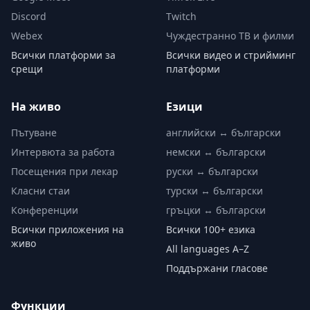
Discord
Twitch
Webex
Чуждестранно ТВ и филми
Всички платформи за
Всички видео и стрийминг
срещи
платформи
На живо
Езици
Пътуване
английски ↔ български
Интервюта за работа
немски ↔ български
Посещения при лекар
руски ↔ български
Класни стаи
турски ↔ български
Конференции
гръцки ↔ български
Всички приложения на
Всички 100+ езика
живо
All languages A–Z
Поддържани гласове
Функции