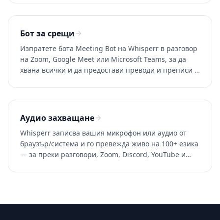
Бот за срещи
Изпратете бота Meeting Bot на Whisperr в разговор
на Zoom, Google Meet или Microsoft Teams, за да
хвана всички и да предостави преводи и преписи в
реално време. 100+ езика.
Аудио захващане
Whisperr записва вашия микрофон или аудио от
браузър/система и го превежда живо на 100+ езика
— за преки разговори, Zoom, Discord, YouTube и
всяко приложение.