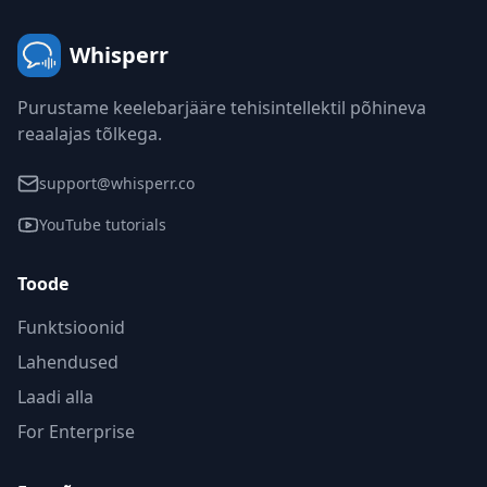
Whisperr
Purustame keelebarjääre tehisintellektil põhineva
reaalajas tõlkega.
support@whisperr.co
YouTube tutorials
Toode
Funktsioonid
Lahendused
Laadi alla
For Enterprise