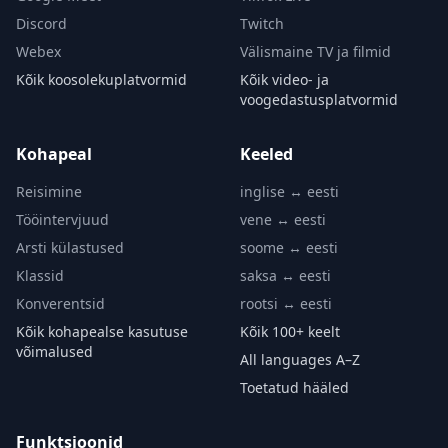
Discord
Twitch
Webex
Välismaine TV ja filmid
Kõik koosolekuplatvormid
Kõik video- ja
voogedastusplatvormid
Kohapeal
Keeled
Reisimine
inglise ↔ eesti
Tööintervjuud
vene ↔ eesti
Arsti külastused
soome ↔ eesti
Klassid
saksa ↔ eesti
Konverentsid
rootsi ↔ eesti
Kõik kohapealse kasutuse
Kõik 100+ keelt
võimalused
All languages A–Z
Toetatud hääled
Funktsioonid