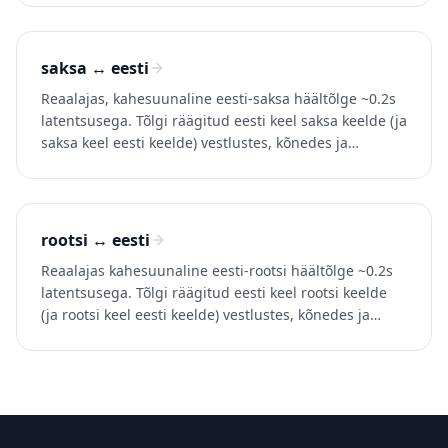
saksa ↔ eesti
Reaalajas, kahesuunaline eesti-saksa häältõlge ~0.2s
latentsusega. Tõlgi räägitud eesti keel saksa keelde (ja
saksa keel eesti keelde) vestlustes, kõnedes ja
videotes. Proovi Whisperr'i tasuta.
rootsi ↔ eesti
Reaalajas kahesuunaline eesti-rootsi häältõlge ~0.2s
latentsusega. Tõlgi räägitud eesti keel rootsi keelde
(ja rootsi keel eesti keelde) vestlustes, kõnedes ja
videotes. Proovi Whisperr'i tasuta.