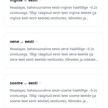
inglise ↔ eesti
Reaalajas, kahesuunaline eesti-inglise häältõlge ~0.2s
viivitusega. Tõlgi räägitud eesti keel inglise keelde (ja
inglise keel eesti keelde) vestlustes, kõnedes ja
videotes. Proovi Whisperrit tasuta.
vene ↔ eesti
Reaalajas, kahesuunaline eesti-vene häältõlge ~0.2s
viivitusega. Tõlgi räägitud eesti keel vene keelde (ja
vene keel eesti keelde) vestlustes, kõnedes ja videotes.
Proovi Whisperr'it tasuta.
soome ↔ eesti
Reaalajas, kahesuunaline eesti-soome häältõlge ~0.2s
viivitusega. Tõlgi räägitud eesti keel soome keelde (ja
soome keel eesti keelde) vestlustes, kõnedes ja
videotes. Proovi Whisperr'it tasuta.