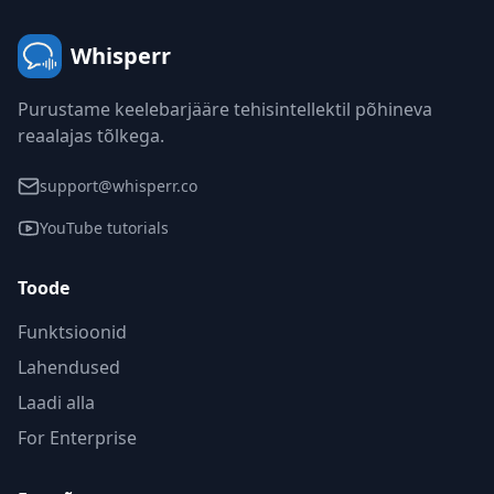
Whisperr
Purustame keelebarjääre tehisintellektil põhineva
reaalajas tõlkega.
support@whisperr.co
YouTube tutorials
Toode
Funktsioonid
Lahendused
Laadi alla
For Enterprise