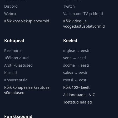
Discord
Twitch
Webex
Välismaine TV ja filmid
Kõik koosolekuplatvormid
Kõik video- ja
voogedastusplatvormid
Kohapeal
Keeled
Reisimine
inglise ↔ eesti
Tööintervjuud
vene ↔ eesti
Arsti külastused
soome ↔ eesti
Klassid
saksa ↔ eesti
Konverentsid
rootsi ↔ eesti
Kõik kohapealse kasutuse
Kõik 100+ keelt
võimalused
All languages A–Z
Toetatud hääled
Funktsioonid