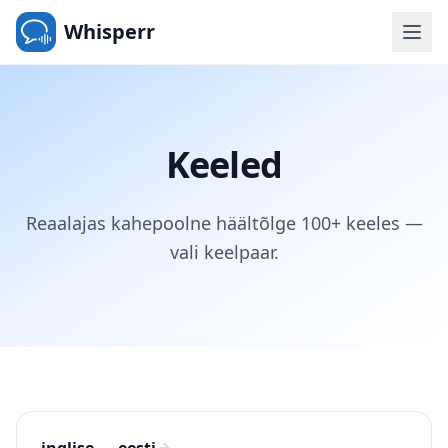
Whisperr
Keeled
Reaalajas kahepoolne häältõlge 100+ keeles —
vali keelpaar.