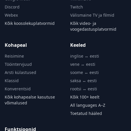
Discord
Twitch
Webex
Välismaine TV ja filmid
Kõik koosolekuplatvormid
Kõik video- ja
voogedastusplatvormid
Kohapeal
Keeled
Reisimine
inglise ↔ eesti
Tööintervjuud
vene ↔ eesti
Arsti külastused
soome ↔ eesti
Klassid
saksa ↔ eesti
Konverentsid
rootsi ↔ eesti
Kõik kohapealse kasutuse
Kõik 100+ keelt
võimalused
All languages A–Z
Toetatud hääled
Funktsioonid