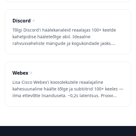
Discord
Tõlgi Discord'i häälekanaleid reaalajas 100+ keelde
kahetpidise hääleteõlge abil. Ideaalne
rahvusvaheliste mängude ja kogukondade jaoks.
Proovi Whisperr'i tasuta.
Webex
Lisa Cisco Webex'i koosolekutele reaalajaline
kahesuunaline häälte tõlge ja subtiitrid 100+ keeles —
ilma ettevõtte lisanduseta. ~0,2s latentsus. Proovi
Whisperr tasuta.