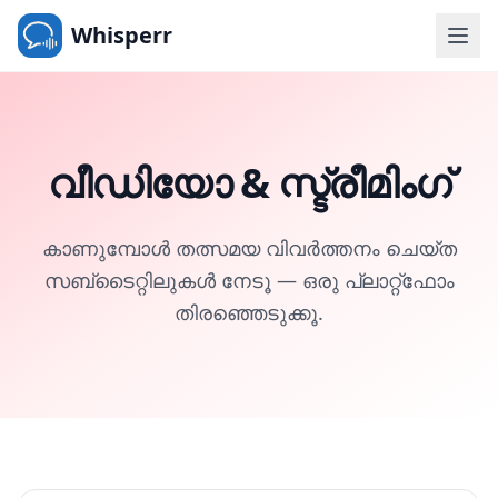
Whisperr
വീഡിയോ & സ്ട്രീമിംഗ്
കാണുമ്പോൾ തത്സമയ വിവർത്തനം ചെയ്ത
സബ്‌ടൈറ്റിലുകൾ നേടൂ — ഒരു പ്ലാറ്റ്‌ഫോം
തിരഞ്ഞെടുക്കൂ.