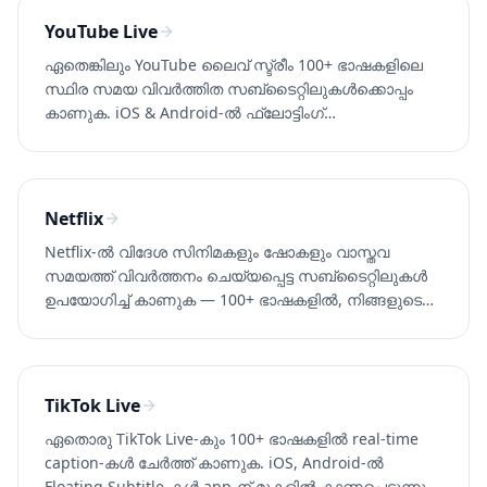
YouTube Live
ഏതെങ്കിലും YouTube ലൈവ് സ്ട്രീം 100+ ഭാഷകളിലെ
സ്ഥിര സമയ വിവർത്തിത സബ്‌ടൈറ്റിലുകൾക്കൊപ്പം
കാണുക. iOS & Android-ൽ ഫ്ലോട്ടിംഗ്
സബ്‌ടൈറ്റിലുകൾ, ഡെസ്‌ക്‌ടോപ്പിൽ ബ്രൗസർ
ট്യാബ് ക്യാപ്‌ചർ. Whisperr സ്വതന്ത്രമായി
പരീക്ഷിക്കുക.
Netflix
Netflix-ൽ വിദേശ സിനിമകളും ഷോകളും വാസ്തവ
സമയത്ത് വിവർത്തനം ചെയ്യപ്പെട്ട സബ്‌ടൈറ്റിലുകൾ
ഉപയോഗിച്ച് കാണുക — 100+ ഭാഷകളിൽ, നിങ്ങളുടെ
ഭാഷയിലുള്ള ഔദ്യോഗിക സബ്‌ടൈറ്റിലുകൾ
നഷ്ടപ്പെട്ടാലും. Whisperr സ്വതന്ത്രമായി
പരീക്ഷിച്ചുനോക്കുക.
TikTok Live
ഏതൊരു TikTok Live-കും 100+ ഭാഷകളിൽ real-time
caption-കൾ ചേർത്ത് കാണുക. iOS, Android-ൽ
Floating Subtitle-കൾ app-ന് മുകളിൽ കാണപ്പെടുന്നു.