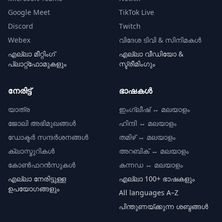
Google Meet
TikTok Live
Discord
Twitch
Webex
വിദേശ ടിവി & സിനിമകൾ
എല്ലാ മീറ്റിംഗ്
എല്ലാ വീഡിയോ &
പ്ലാറ്റ്‌ഫോമുകളും
സ്ട്രീമിംഗും
നേരിട്ട്
ഭാഷകൾ
യാത്ര
ഇംഗ്ലീഷ് ↔ മലയാളം
ജോലി അഭിമുഖങ്ങൾ
ഹിന്ദി ↔ മലയാളം
ഡോക്ടർ സന്ദർശനങ്ങൾ
തമിഴ് ↔ മലയാളം
ക്ലാസ്മുറികൾ
അറബിക് ↔ മലയാളം
കോൺഫറൻസുകൾ
കന്നഡ ↔ മലയാളം
എല്ലാ നേരിട്ടുള്ള
എല്ലാ 100+ ഭാഷകളും
ഉപയോഗങ്ങളും
All languages A–Z
പിന്തുണയ്ക്കുന്ന ശബ്ദങ്ങൾ