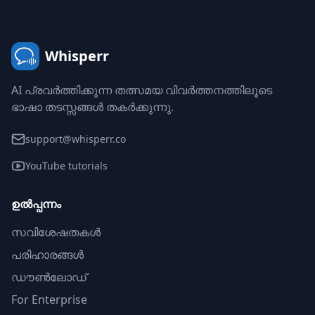
Whisperr
AI പ്രവർത്തിക്കുന്ന തത്സമയ വിവർത്തനത്തിലൂടെ
ഭാഷാ തടസ്സങ്ങൾ തകർക്കുന്നു.
support@whisperr.co
YouTube tutorials
ഉൽപ്പന്നം
സവിശേഷതകൾ
പരിഹാരങ്ങൾ
ഡൗൺലോഡ്
For Enterprise