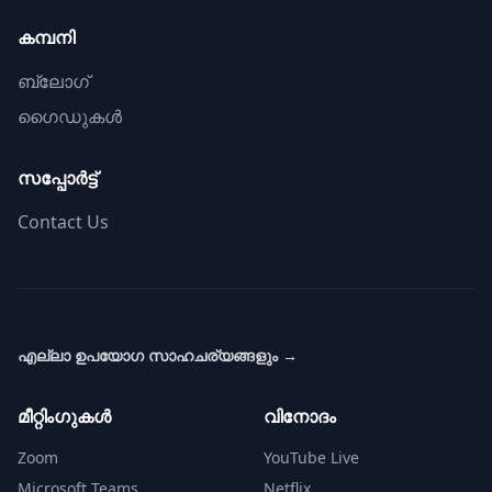
കമ്പനി
ബ്ലോഗ്
ഗൈഡുകൾ
സപ്പോർട്ട്
Contact Us
എല്ലാ ഉപയോഗ സാഹചര്യങ്ങളും
→
മീറ്റിംഗുകൾ
വിനോദം
Zoom
YouTube Live
Microsoft Teams
Netflix