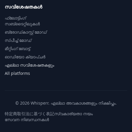
സവിശേഷതകൾ
ഫ്ലോട്ടിംഗ്
സബ്‌ടൈറ്റിലുകൾ
ബ്രോഡ്കാസ്റ്റ് മോഡ്
സ്പീച്ച് മോഡ്
മീറ്റിംഗ് ബോട്ട്
ഓഡിയോ ക്യാപ്‌ചർ
എല്ലാ സവിശേഷതകളും
All platforms
© 2026 Whisperr. എല്ലാ അവകാശങ്ങളും നിക്ഷിപ്തം.
特定商取引法に基づく表記
സ്വകാര്യതാ നയം
സേവന നിബന്ധനകൾ