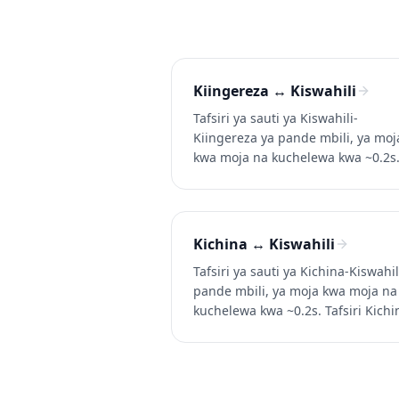
Kiingereza ↔ Kiswahili
Tafsiri ya sauti ya Kiswahili-
Kiingereza ya pande mbili, ya moj
kwa moja na kuchelewa kwa ~0.2s
Tafsiri Kiswahili kinachozungumz
kwa Kiingereza (na Kiingereza kw
Kiswahili) katika mazungumzo, si
na video. Jaribu Whisperr bure.
Kichina ↔ Kiswahili
Tafsiri ya sauti ya Kichina-Kiswahil
pande mbili, ya moja kwa moja na
kuchelewa kwa ~0.2s. Tafsiri Kichi
kinachozungumzwa kwa Kiswahili 
Kiswahili kwa Kichina) katika
mazungumzo, simu, na video. Jar
Whisperr bure.