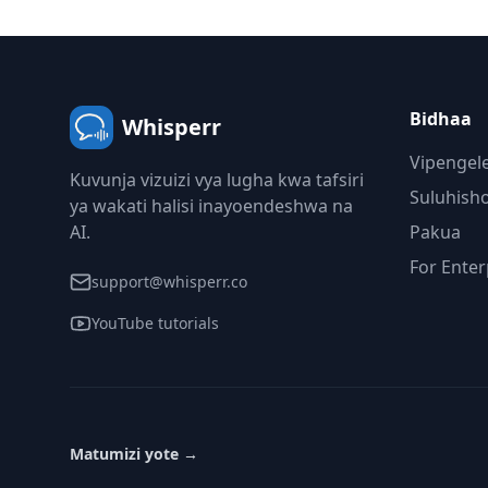
Bidhaa
Whisperr
Vipengel
Kuvunja vizuizi vya lugha kwa tafsiri
Suluhish
ya wakati halisi inayoendeshwa na
AI.
Pakua
For Enter
support@whisperr.co
YouTube tutorials
Matumizi yote
→