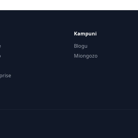
Kampuni
e
Blogu
o
Miongozo
prise