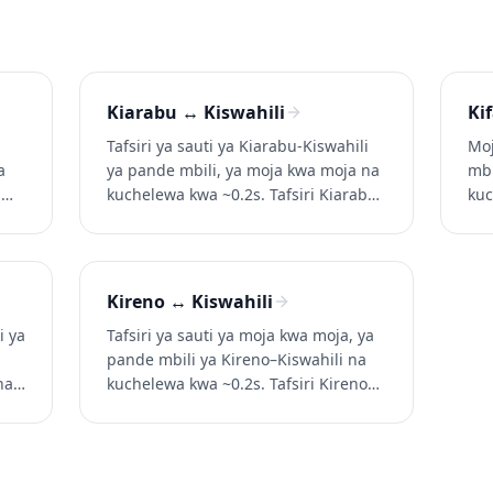
Kiarabu ↔ Kiswahili
Ki
Tafsiri ya sauti ya Kiarabu-Kiswahili
Moj
a
ya pande mbili, ya moja kwa moja na
mbi
.
kuchelewa kwa ~0.2s. Tafsiri Kiarabu
kuc
wa
kinachozungumzwa kwa Kiswahili (na
Ki
a
Kiswahili kwa Kiarabu) katika
Kis
mu,
mazungumzo, simu, na video. Jaribu
kat
Whisperr bure.
Jar
Kireno ↔ Kiswahili
i ya
Tafsiri ya sauti ya moja kwa moja, ya
pande mbili ya Kireno–Kiswahili na
na
kuchelewa kwa ~0.2s. Tafsiri Kireno
(na
kinachozungumzwa kwa Kiswahili (na
Kiswahili kwa Kireno) katika
ibu
mazungumzo, simu, na video. Jaribu
Whisperr bure.