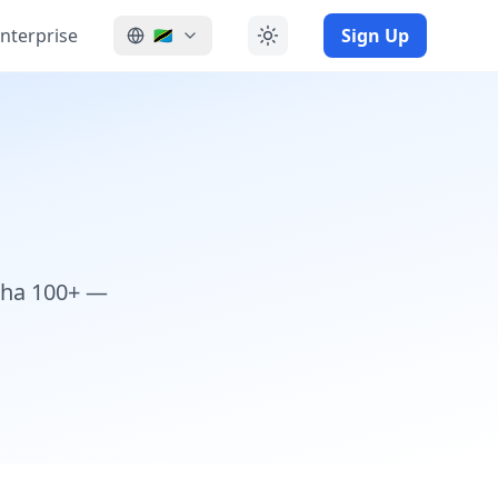
nterprise
Sign Up
🇹🇿
ugha 100+ —