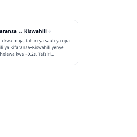
faransa ↔ Kiswahili
a kwa moja, tafsiri ya sauti ya njia
li ya Kifaransa–Kiswahili yenye
helewa kwa ~0.2s. Tafsiri
faransa kinachozungumzwa kwa
wahili (na Kiswahili kwa Kifaransa)
ika mazungumzo, simu, na video.
ibu Whisperr bure.