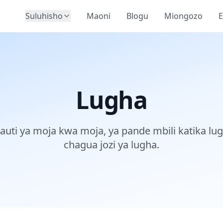
Suluhisho
Maoni
Blogu
Miongozo
E
Lugha
 sauti ya moja kwa moja, ya pande mbili katika l
chagua jozi ya lugha.