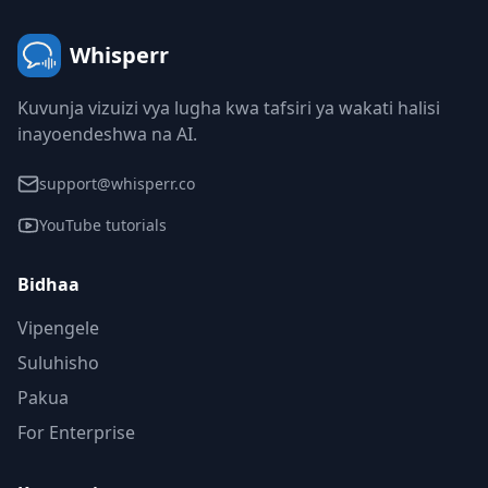
Whisperr
Kuvunja vizuizi vya lugha kwa tafsiri ya wakati halisi
inayoendeshwa na AI.
support@whisperr.co
YouTube tutorials
Bidhaa
Vipengele
Suluhisho
Pakua
For Enterprise