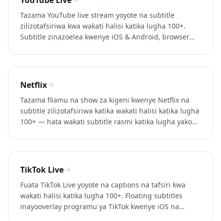
YouTube Live
Tazama YouTube live stream yoyote na subtitle
zilizotafsiriwa kwa wakati halisi katika lugha 100+.
Subtitle zinazoelea kwenye iOS & Android, browser
tab capture kwenye desktop. Jaribu Whisperr bure.
Netflix
Tazama filamu na show za kigeni kwenye Netflix na
subtitle zilizotafsiriwa katika wakati halisi katika lugha
100+ — hata wakati subtitle rasmi katika lugha yako
hazipo. Jaribu Whisperr bure.
TikTok Live
Fuata TikTok Live yoyote na captions na tafsiri kwa
wakati halisi katika lugha 100+. Floating subtitles
inayooverlay programu ya TikTok kwenye iOS na
Android. Jaribu Whisperr bure.