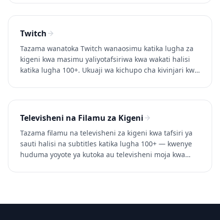
Twitch
Tazama wanatoka Twitch wanaosimu katika lugha za
kigeni kwa masimu yaliyotafsiriwa kwa wakati halisi
katika lugha 100+. Ukuaji wa kichupo cha kivinjari kwa
sauti safi. Jaribu Whisperr bure.
Televisheni na Filamu za Kigeni
Tazama filamu na televisheni za kigeni kwa tafsiri ya
sauti halisi na subtitles katika lugha 100+ — kwenye
huduma yoyote ya kutoka au televisheni moja kwa
moja. Jaribu Whisperr kwa kufa.