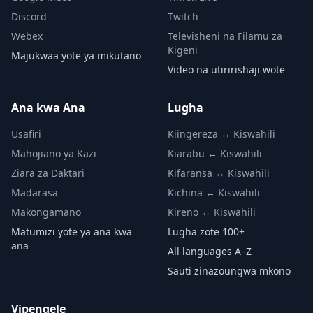
Discord
Twitch
Webex
Televisheni na Filamu za
Kigeni
Majukwaa yote ya mikutano
Video na utiririshaji wote
Ana kwa Ana
Lugha
Usafiri
Kiingereza ↔ Kiswahili
Mahojiano ya Kazi
Kiarabu ↔ Kiswahili
Ziara za Daktari
Kifaransa ↔ Kiswahili
Madarasa
Kichina ↔ Kiswahili
Makongamano
Kireno ↔ Kiswahili
Matumizi yote ya ana kwa
Lugha zote 100+
ana
All languages A–Z
Sauti zinazoungwa mkono
Vipengele