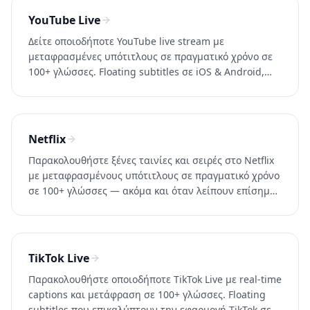
YouTube Live
Δείτε οποιοδήποτε YouTube live stream με
μεταφρασμένες υπότιτλους σε πραγματικό χρόνο σε
100+ γλώσσες. Floating subtitles σε iOS & Android,
browser tab capture σε desktop. Δοκιμάστε το
Whisperr δωρεάν.
Netflix
Παρακολουθήστε ξένες ταινίες και σειρές στο Netflix
με μεταφρασμένους υπότιτλους σε πραγματικό χρόνο
σε 100+ γλώσσες — ακόμα και όταν λείπουν επίσημοι
υπότιτλοι στη δική σας γλώσσα. Δοκιμάστε το
Whisperr δωρεάν.
TikTok Live
Παρακολουθήστε οποιοδήποτε TikTok Live με real-time
captions και μετάφραση σε 100+ γλώσσες. Floating
subtitles που επικαλύπτουν την εφαρμογή TikTok σε