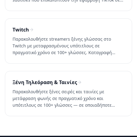
iOS και Android. Δοκιμάστε το Whisperr δωρεάν.
Twitch
Παρακολουθήστε streamers ξένης γλώσσας στο
Twitch με μεταφρασμένους υπότιτλους σε
πραγματικό χρόνο σε 100+ γλώσσες. Καταγραφή
καρτέλας browser για καθαρό ήχο. Δοκιμάστε το
Whisperr δωρεάν.
Ξένη Τηλεόραση & Ταινίες
Παρακολουθήστε ξένες σειρές και ταινίες με
μετάφραση φωνής σε πραγματικό χρόνο και
υπότιτλους σε 100+ γλώσσες — σε οποιαδήποτε
υπηρεσία streaming ή ζωντανή τηλεόραση.
Δοκιμάστε το Whisperr δωρεάν.