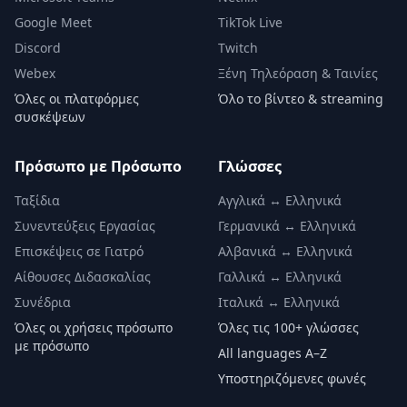
Google Meet
TikTok Live
Discord
Twitch
Webex
Ξένη Τηλεόραση & Ταινίες
Όλες οι πλατφόρμες
Όλο το βίντεο & streaming
συσκέψεων
Πρόσωπο με Πρόσωπο
Γλώσσες
Ταξίδια
Αγγλικά ↔ Ελληνικά
Συνεντεύξεις Εργασίας
Γερμανικά ↔ Ελληνικά
Επισκέψεις σε Γιατρό
Αλβανικά ↔ Ελληνικά
Αίθουσες Διδασκαλίας
Γαλλικά ↔ Ελληνικά
Συνέδρια
Ιταλικά ↔ Ελληνικά
Όλες οι χρήσεις πρόσωπο
Όλες τις 100+ γλώσσες
με πρόσωπο
All languages A–Z
Υποστηριζόμενες φωνές