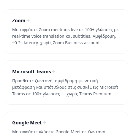
Zoom
Μεταφράστε Zoom meetings live σε 100+ γλώσσες με
real-time voice translation και subtitles. Αμφίδρομη,
~0.2s latency, χωρίς Zoom Business account.
Δοκιμάστε Whisperr δωρεάν.
Microsoft Teams
Προσθέστε ζωντανή, αμφίδρομη φωνητική
μετάφραση και υπότιτλους στις συσκέψεις Microsoft
Teams σε 100+ γλώσσες — χωρίς Teams Premium.
Καθυστέρηση ~0.2s. Δοκιμάστε το Whisperr δωρεάν.
Google Meet
Μεταφράστε κλήσεις Google Meet σε ζωντανή