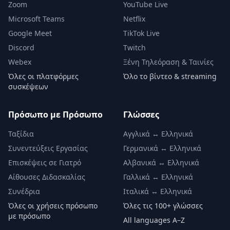
Zoom
YouTube Live
Microsoft Teams
Netflix
Google Meet
TikTok Live
Discord
Twitch
Webex
Ξένη Τηλεόραση & Ταινίες
Όλες οι πλατφόρμες
Όλο το βίντεο & streaming
συσκέψεων
Πρόσωπο με Πρόσωπο
Γλώσσες
Ταξίδια
Αγγλικά ↔ Ελληνικά
Συνεντεύξεις Εργασίας
Γερμανικά ↔ Ελληνικά
Επισκέψεις σε Γιατρό
Αλβανικά ↔ Ελληνικά
Αίθουσες Διδασκαλίας
Γαλλικά ↔ Ελληνικά
Συνέδρια
Ιταλικά ↔ Ελληνικά
Όλες οι χρήσεις πρόσωπο
Όλες τις 100+ γλώσσες
με πρόσωπο
All languages A–Z