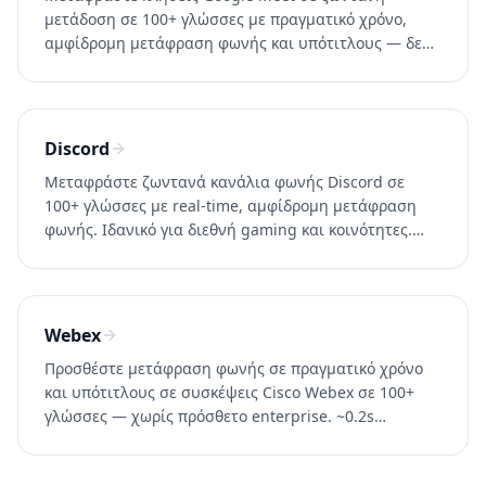
μετάδοση σε 100+ γλώσσες με πραγματικό χρόνο,
αμφίδρομη μετάφραση φωνής και υπότιτλους — δεν
απαιτείται λογαριασμός Google Workspace.
Δοκιμάστε το Whisperr δωρεάν.
Discord
Μεταφράστε ζωντανά κανάλια φωνής Discord σε
100+ γλώσσες με real-time, αμφίδρομη μετάφραση
φωνής. Ιδανικό για διεθνή gaming και κοινότητες.
Δοκιμάστε Whisperr δωρεάν.
Webex
Προσθέστε μετάφραση φωνής σε πραγματικό χρόνο
και υπότιτλους σε συσκέψεις Cisco Webex σε 100+
γλώσσες — χωρίς πρόσθετο enterprise. ~0.2s
καθυστέρηση. Δοκιμάστε το Whisperr δωρεάν.