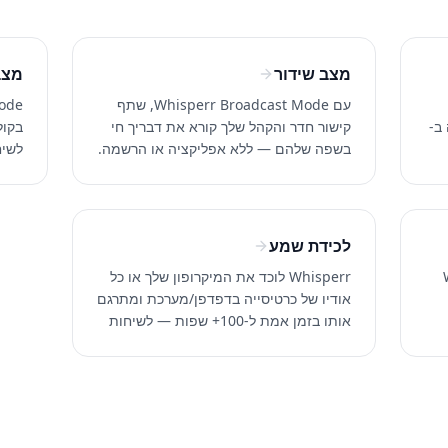
מצב שידור
מצב
עם Whisperr Broadcast Mode, שתף
ב-
קישור חדר והקהל שלך קורא את דבריך חי
בקול
בשפה שלהם — ללא אפליקציה או הרשמה.
לשיח
T ושיחות וידאו. יותר מ-100
מעולה עבור Zoom, Teams, Meet וירויד.
שפות
לכידת שמע
Wh
Whisperr לוכד את המיקרופון שלך או כל
אודיו של כרטיסייה בדפדפן/מערכת ומתרגם
אותו בזמן אמת ל-100+ שפות — לשיחות
והסק תרגום וטרנסקריפט בזמן אמת. 100+
פנים אל פנים, Zoom, Discord, YouTube
וכל אפליקציה.