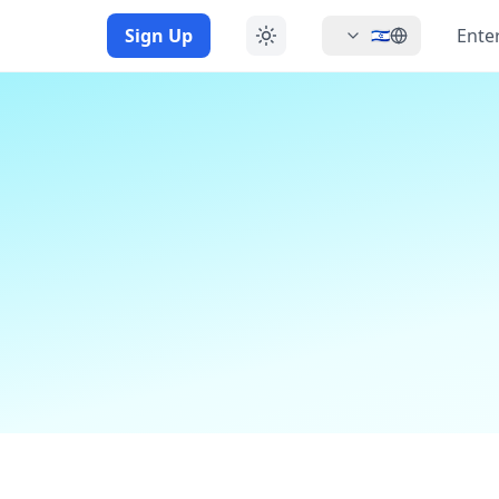
Sign Up
Ente
🇮🇱