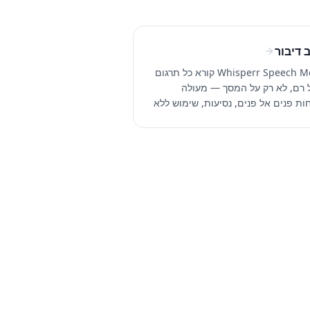
 דיבור
Whisperr Speech Mode קורא כל תרגום
 רם, לא רק על המסך — מעולה
ות פנים אל פנים, נסיעות, שימוש ללא
ידיים, נגישות והוראת שפות. יותר מ-100
.