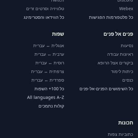
Webex
טלוויזיה וסרטים זרים
כל פלטפורמות הפגישות
כל הווידאו והסטרימינג
פנים אל פנים
שפות
נסיעות
אנגלית ↔ עברית
ראיונות עבודה
ערבית ↔ עברית
ביקורים אצל הרופא
רוסית ↔ עברית
כיתות לימוד
צרפתית ↔ עברית
כנסים
ספרדית ↔ עברית
כל השימושים הפנים-אל-פנים
כל 100+ השפות
All languages A–Z
קולות נתמכים
תכונות
כתוביות צפות