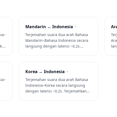
Mandarin ↔ Indonesia
Ar
ia–
Terjemahan suara dua arah Bahasa
Ter
Mandarin–Bahasa Indonesia secara
Ara
k.
langsung dengan latensi ~0.2s.
lan
san
Terjemahkan Bahasa Mandarin lisan
Ter
ke Bahasa Indonesia (dan Bahasa
Bah
am
Indonesia ke Bahasa Mandarin)
Ind
.
dalam percakapan, panggilan, dan
per
Korea ↔ Indonesia
video. Coba Whisperr gratis.
Cob
ia–
Terjemahan suara dua arah Bahasa
Indonesia–Korea secara langsung
dengan latensi ~0.2s. Terjemahkan
san
Bahasa Indonesia lisan ke Bahasa
Korea (dan Bahasa Korea ke Bahasa
am
Indonesia) dalam percakapan,
.
panggilan, dan video. Coba Whisperr