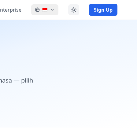
nterprise
Sign Up
🇮🇩
asa — pilih