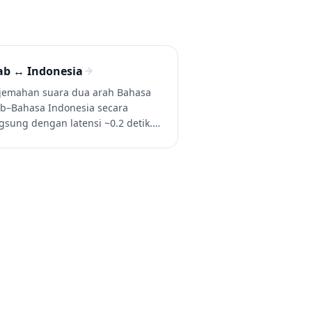
ab ↔ Indonesia
jemahan suara dua arah Bahasa
b–Bahasa Indonesia secara
gsung dengan latensi ~0.2 detik.
jemahkan Bahasa Arab lisan ke
asa Indonesia (dan Bahasa
onesia ke Bahasa Arab) dalam
cakapan, panggilan, dan video.
a Whisperr gratis.