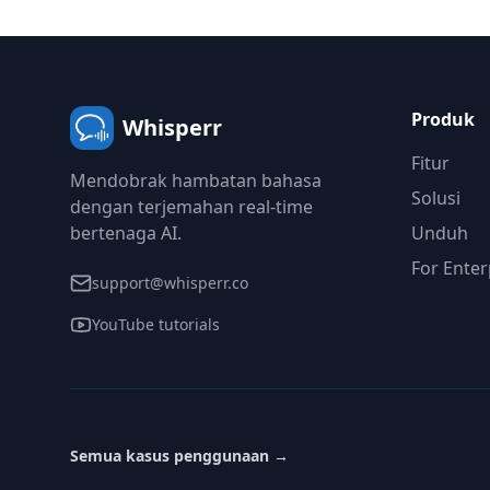
Coba Whisperr gratis.
Produk
Whisperr
Fitur
Mendobrak hambatan bahasa
Solusi
dengan terjemahan real-time
bertenaga AI.
Unduh
For Enter
support@whisperr.co
YouTube tutorials
Semua kasus penggunaan
→