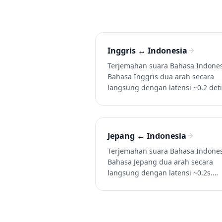
Inggris ↔ Indonesia
Terjemahan suara Bahasa Indones
Bahasa Inggris dua arah secara
langsung dengan latensi ~0.2 deti
Terjemahkan Bahasa Indonesia li
ke Bahasa Inggris (dan Bahasa
Inggris ke Bahasa Indonesia) dal
percakapan, panggilan, dan video
Jepang ↔ Indonesia
Coba Whisperr gratis.
Terjemahan suara Bahasa Indones
Bahasa Jepang dua arah secara
langsung dengan latensi ~0.2s.
Terjemahkan Bahasa Indonesia li
ke Bahasa Jepang (dan Bahasa
Jepang ke Bahasa Indonesia) dal
percakapan, panggilan, dan video