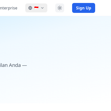
nterprise
Sign Up
🇮🇩
ilan Anda —