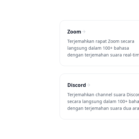
Zoom
Terjemahkan rapat Zoom secara
langsung dalam 100+ bahasa
dengan terjemahan suara real-ti
dan subtitle. Dua arah, latensi ~0.
tanpa akun Zoom Business. Coba
Whisperr gratis.
Discord
Terjemahkan channel suara Disco
secara langsung dalam 100+ bah
dengan terjemahan suara dua ar
real-time. Sempurna untuk gamin
internasional dan komunitas. Cob
Whisperr gratis.