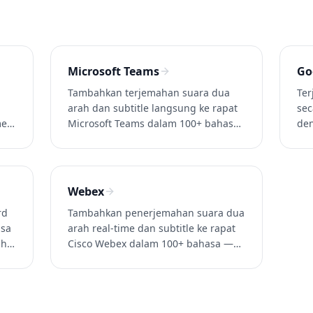
Microsoft Teams
Go
Tambahkan terjemahan suara dua
Ter
arah dan subtitle langsung ke rapat
sec
me
Microsoft Teams dalam 100+ bahasa
den
2s,
— tanpa Teams Premium. Latensi
rea
~0.2s. Coba Whisperr gratis.
aku
Whi
Webex
rd
Tambahkan penerjemahan suara dua
asa
arah real-time dan subtitle ke rapat
ah
Cisco Webex dalam 100+ bahasa —
g
tanpa add-on enterprise. Latensi
a
~0.2s. Coba Whisperr gratis.