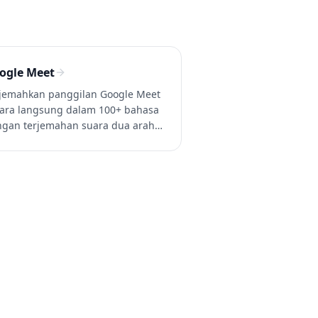
ogle Meet
jemahkan panggilan Google Meet
ara langsung dalam 100+ bahasa
gan terjemahan suara dua arah
l-time dan subtitle — tidak perlu
n Google Workspace bisnis. Coba
sperr gratis.