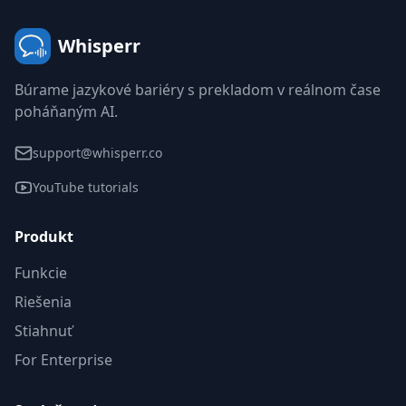
Whisperr
Búrame jazykové bariéry s prekladom v reálnom čase
poháňaným AI.
support@whisperr.co
YouTube tutorials
Produkt
Funkcie
Riešenia
Stiahnuť
For Enterprise