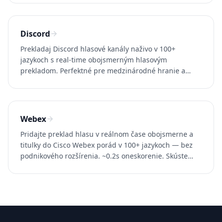
Discord
Prekladaj Discord hlasové kanály naživo v 100+
jazykoch s real-time obojsmerným hlasovým
prekladom. Perfektné pre medzinárodné hranie a
komunity. Skúšaj Whisperr zadarmo.
Webex
Pridajte preklad hlasu v reálnom čase obojsmerne a
titulky do Cisco Webex porád v 100+ jazykoch — bez
podnikového rozšírenia. ~0.2s oneskorenie. Skúste
Whisperr zadarmo.