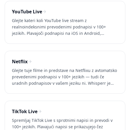
YouTube Live
Glejte kateri koli YouTube live stream z
realnoindeksnimi prevodenimi podnapisi v 100+
jezikih. Plavajoči podnapisi na iOS in Android,
zajemanje zavihka brskalnika na namizju. Preizkusite
Whisperr brezplačno.
Netflix
Glejte tuje filme in predstave na Netflixu z avtomatsko
prevedenimi podnapisi v 100+ jezikih — tudi če
uradnih podnapisov v vašem jeziku ni. Whisperr je
brezplačen.
TikTok Live
Spremljaj TikTok Live s sprotnimi napisi in prevodi v
100+ jezikih. Plavajući napisi se prikazujejo čez