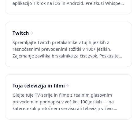
aplikacijo TikTok na iOS in Android. Preizkusi Whisperr
brezplačno.
Twitch
Spremljajte Twitch pretakalnike v tujih jezikih z
resnočasnimi prevodenimi sožitki v 100+ jezikih.
Zajemanje zavihka brskalnika za čist zvok. Poskusite
Whisperr brezplačno.
Tuja televizija in filmi
Glejte tuje TV-serije in filme z realnim glasovnim
prevodom in podnapisi v več kot 100 jezikih — na
kateremkoli pretočnem servisu ali televiziji v živo.
Whisperr poskusite brezplačno.