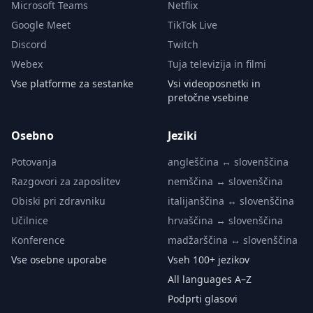
Microsoft Teams
Netflix
Google Meet
TikTok Live
Discord
Twitch
Webex
Tuja televizija in filmi
Vse platforme za sestanke
Vsi videoposnetki in
pretočne vsebine
Osebno
Jeziki
Potovanja
angleščina ↔ slovenščina
Razgovori za zaposlitev
nemščina ↔ slovenščina
Obiski pri zdravniku
italijanščina ↔ slovenščina
Učilnice
hrvaščina ↔ slovenščina
Konference
madžarščina ↔ slovenščina
Vse osebne uporabe
Vseh 100+ jezikov
All languages A–Z
Podprti glasovi