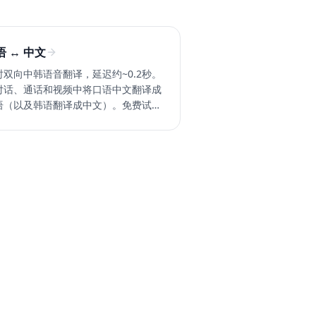
语 ↔ 中文
时双向中韩语音翻译，延迟约~0.2秒。
对话、通话和视频中将口语中文翻译成
语（以及韩语翻译成中文）。免费试用
isperr。