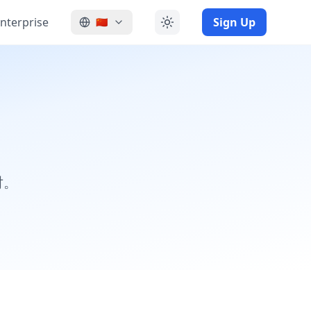
nterprise
Sign Up
🇨🇳
对。