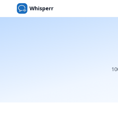
Whisperr
1