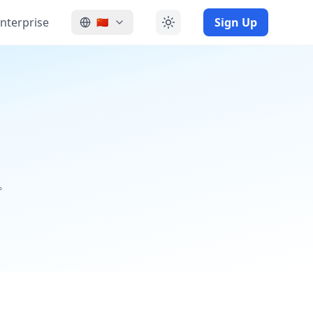
nterprise
Sign Up
🇨🇳
。