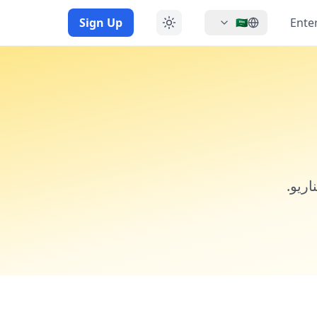
Sign Up
Ente
🇸🇦
اريو.