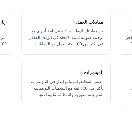
مقابلات العمل
زيار
:
خذ مقابلتك الوظيفية بثقة في لغة أخرى مع
اشرح
اجر
ترجمة صوتية ثنائية الاتجاه في الوقت الفعلي
الترج
غة. ~0.2s
في أكثر من 100 لغة. يعمل مع المقابلات
الشخصية ومقابلات الفيديو. جرّب Whisperr
الرع
مجاناً.
المؤتمرات
احضر المحاضرات والتواصل في المؤتمرات
 لغة.
بأكثر من 100 لغة مع التسميات التوضيحية
المترجمة الفورية والمحادثة ثنائية الاتجاه —
بدون كابينة مترجمين. جرب Whisperr
مجاناً.