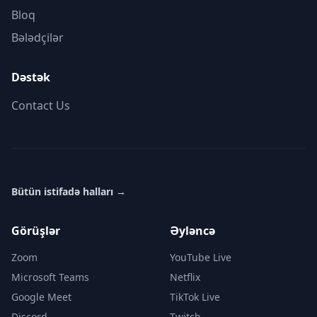
Bloq
Bələdçilər
Dəstək
Contact Us
Bütün istifadə halları
→
Görüşlər
Əyləncə
Zoom
YouTube Live
Microsoft Teams
Netflix
Google Meet
TikTok Live
Discord
Twitch