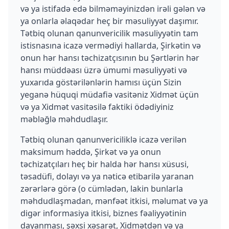
və ya istifadə edə bilməməyinizdən irəli gələn və
ya onlarla əlaqədar heç bir məsuliyyət daşımır.
Tətbiq olunan qanunvericilik məsuliyyətin tam
istisnasına icazə vermədiyi hallarda, Şirkətin və
onun hər hansı təchizatçısının bu Şərtlərin hər
hansı müddəası üzrə ümumi məsuliyyəti və
yuxarıda göstərilənlərin hamısı üçün Sizin
yeganə hüquqi müdafiə vasitəniz Xidmət üçün
və ya Xidmət vasitəsilə faktiki ödədiyiniz
məbləğlə məhdudlaşır.
Tətbiq olunan qanunvericiliklə icazə verilən
maksimum həddə, Şirkət və ya onun
təchizatçıları heç bir halda hər hansı xüsusi,
təsadüfi, dolayı və ya nəticə etibarilə yaranan
zərərlərə görə (o cümlədən, lakin bunlarla
məhdudlaşmadan, mənfəət itkisi, məlumat və ya
digər informasiya itkisi, biznes fəaliyyətinin
dayanması, şəxsi xəsarət, Xidmətdən və ya