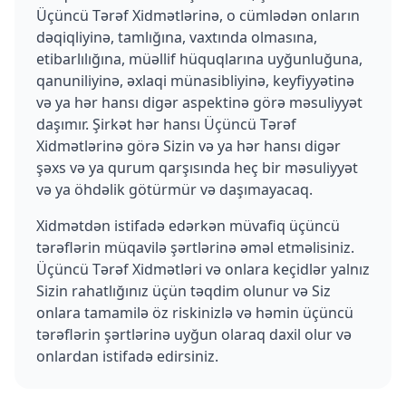
Üçüncü Tərəf Xidmətlərinə, o cümlədən onların
dəqiqliyinə, tamlığına, vaxtında olmasına,
etibarlılığına, müəllif hüquqlarına uyğunluğuna,
qanuniliyinə, əxlaqi münasibliyinə, keyfiyyətinə
və ya hər hansı digər aspektinə görə məsuliyyət
daşımır. Şirkət hər hansı Üçüncü Tərəf
Xidmətlərinə görə Sizin və ya hər hansı digər
şəxs və ya qurum qarşısında heç bir məsuliyyət
və ya öhdəlik götürmür və daşımayacaq.
Xidmətdən istifadə edərkən müvafiq üçüncü
tərəflərin müqavilə şərtlərinə əməl etməlisiniz.
Üçüncü Tərəf Xidmətləri və onlara keçidlər yalnız
Sizin rahatlığınız üçün təqdim olunur və Siz
onlara tamamilə öz riskinizlə və həmin üçüncü
tərəflərin şərtlərinə uyğun olaraq daxil olur və
onlardan istifadə edirsiniz.