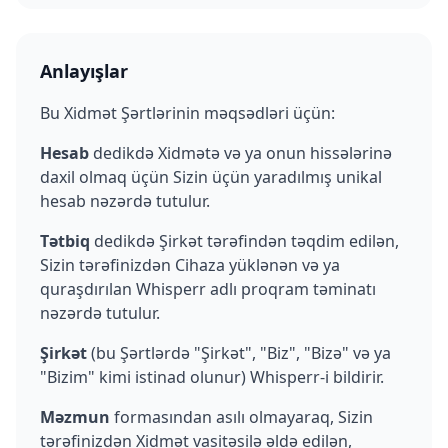
Anlayışlar
Bu Xidmət Şərtlərinin məqsədləri üçün:
Hesab
dedikdə Xidmətə və ya onun hissələrinə
daxil olmaq üçün Sizin üçün yaradılmış unikal
hesab nəzərdə tutulur.
Tətbiq
dedikdə Şirkət tərəfindən təqdim edilən,
Sizin tərəfinizdən Cihaza yüklənən və ya
quraşdırılan Whisperr adlı proqram təminatı
nəzərdə tutulur.
Şirkət
(bu Şərtlərdə "Şirkət", "Biz", "Bizə" və ya
"Bizim" kimi istinad olunur) Whisperr-i bildirir.
Məzmun
formasından asılı olmayaraq, Sizin
tərəfinizdən Xidmət vasitəsilə əldə edilən,