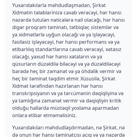
Yuxarıdakılarla məhdudlaşmadan, Şirkət
Xidmətin tələblərinizə cavab verəcəyi, hər hansı
nəzərdə tutulan nəticələrə nail olacağı, hər hansı
digər proqram təminatı, tətbiqlər, sistemlər və
ya xidmətlərlə uyğun olacağı və ya işləyəcəyi,
fasiləsiz işləyəcəyi, hər hansı performans və ya
etibarlılıq standartlarına cavab verəcəyi, xətasız
olacağı, yaxud hər hansı xətaların və ya
qüsurların düzəldilə biləcəyi və ya düzəldiləcəyi
barədə heç bir zəmanət və ya öhdəlik vermir və
heç bir təminat təqdim etmir. Xüsusilə, Şirkət
Xidmət tərəfindən hazırlanan hər hansı
transkripsiyanın və ya tərcümənin dəqiqliyinə və
ya tamlığına zəmanət vermir və dəqiqliyin kritik
olduğu hallarda müstəqil yoxlama aparmadan
onlara etibar etməməlisiniz.
Yuxarıdakıları məhdudlaşdırmadan, nə Şirkət, nə
də onun hər hansı təminatçısı açıq və ya nəzərdə