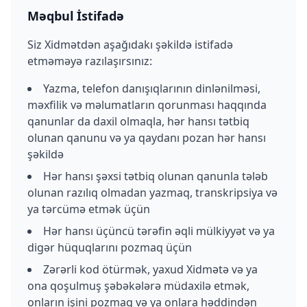
Məqbul İstifadə
Siz Xidmətdən aşağıdakı şəkildə istifadə
etməməyə razılaşırsınız:
Yazma, telefon danışıqlarının dinlənilməsi,
məxfilik və məlumatların qorunması haqqında
qanunlar da daxil olmaqla, hər hansı tətbiq
olunan qanunu və ya qaydanı pozan hər hansı
şəkildə
Hər hansı şəxsi tətbiq olunan qanunla tələb
olunan razılıq olmadan yazmaq, transkripsiya və
ya tərcümə etmək üçün
Hər hansı üçüncü tərəfin əqli mülkiyyət və ya
digər hüquqlarını pozmaq üçün
Zərərli kod ötürmək, yaxud Xidmətə və ya
ona qoşulmuş şəbəkələrə müdaxilə etmək,
onların işini pozmaq və ya onlara həddindən