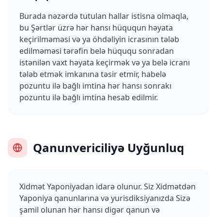
Burada nəzərdə tutulan hallar istisna olmaqla,
bu Şərtlər üzrə hər hansı hüququn həyata
keçirilməməsi və ya öhdəliyin icrasının tələb
edilməməsi tərəfin belə hüququ sonradan
istənilən vaxt həyata keçirmək və ya belə icranı
tələb etmək imkanına təsir etmir, habelə
pozuntu ilə bağlı imtina hər hansı sonrakı
pozuntu ilə bağlı imtina hesab edilmir.
Qanunvericiliyə Uyğunluq
Xidmət Yaponiyadan idarə olunur. Siz Xidmətdən
Yaponiya qanunlarına və yurisdiksiyanızda Sizə
şamil olunan hər hansı digər qanun və