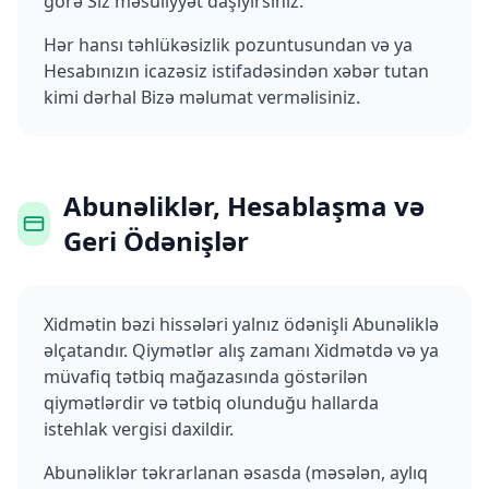
görə Siz məsuliyyət daşıyırsınız.
Hər hansı təhlükəsizlik pozuntusundan və ya
Hesabınızın icazəsiz istifadəsindən xəbər tutan
kimi dərhal Bizə məlumat verməlisiniz.
Abunəliklər, Hesablaşma və
Geri Ödənişlər
Xidmətin bəzi hissələri yalnız ödənişli Abunəliklə
əlçatandır. Qiymətlər alış zamanı Xidmətdə və ya
müvafiq tətbiq mağazasında göstərilən
qiymətlərdir və tətbiq olunduğu hallarda
istehlak vergisi daxildir.
Abunəliklər təkrarlanan əsasda (məsələn, aylıq