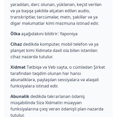
yaradılan, dərc olunan, yüklənən, keçid verilən
və ya başqa şəkildə əlçatan edilən audio,
transkriptlər, tərcümələr, mətn, şəkillər və ya
digər məlumatlar kimi məzmuna istinad edir.
Ölkə
aşağıdakını bildirir: Yaponiya
Cihaz
dedikdə kompüter, mobil telefon və ya
planşet kimi Xidmətə daxil ola bilən istənilən
cihaz nəzərdə tutulur.
Xidmət
Tətbiqə və Veb sayta, o cümlədən Şirkət
tərəfindən təqdim olunan hər hansı
abunəliklərə, paylaşılan sessiyalara və əlaqəli
funksiyalara istinad edir.
Abunəlik
dedikdə təkrarlanan ödəniş
müqabilində Sizə Xidmətin müəyyən
funksiyalarına çıxış verən ödənişli plan nəzərdə
tutulur.