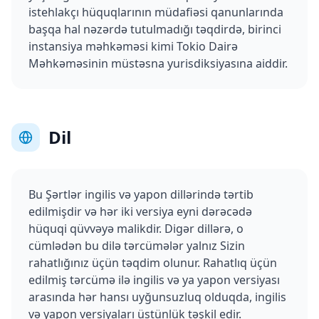
istehlakçı hüquqlarının müdafiəsi qanunlarında
başqa hal nəzərdə tutulmadığı təqdirdə, birinci
instansiya məhkəməsi kimi Tokio Dairə
Məhkəməsinin müstəsna yurisdiksiyasına aiddir.
Dil
Bu Şərtlər ingilis və yapon dillərində tərtib
edilmişdir və hər iki versiya eyni dərəcədə
hüquqi qüvvəyə malikdir. Digər dillərə, o
cümlədən bu dilə tərcümələr yalnız Sizin
rahatlığınız üçün təqdim olunur. Rahatlıq üçün
edilmiş tərcümə ilə ingilis və ya yapon versiyası
arasında hər hansı uyğunsuzluq olduqda, ingilis
və yapon versiyaları üstünlük təşkil edir.