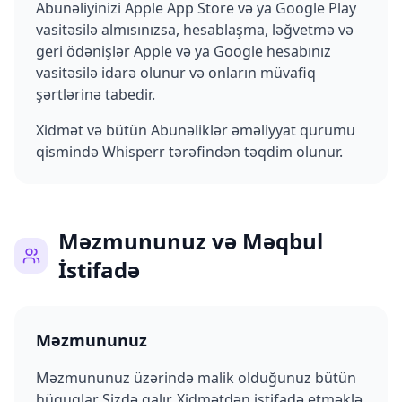
Abunəliyinizi Apple App Store və ya Google Play
vasitəsilə almısınızsa, hesablaşma, ləğvetmə və
geri ödənişlər Apple və ya Google hesabınız
vasitəsilə idarə olunur və onların müvafiq
şərtlərinə tabedir.
Xidmət və bütün Abunəliklər əməliyyat qurumu
qismində Whisperr tərəfindən təqdim olunur.
Məzmununuz və Məqbul
İstifadə
Məzmununuz
Məzmununuz üzərində malik olduğunuz bütün
hüquqlar Sizdə qalır. Xidmətdən istifadə etməklə