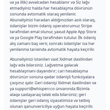
və ya illik) əvvəlcədən hesablanır və Siz ləğv
etmədiyiniz halda hər hesablaşma dövrünün
sonunda avtomatik olaraq yenilənir.
Abunəliyinizi haradan aldığınızdan asılı olaraq,
ödənişlər bizim ödəniş operatorumuz Stripe
tərəfindən emal olunur, yaxud Apple App Store
və ya Google Play tərəfindən tutulur. İlk ödəniş
alış zamanı baş verir, sonrakı ödənişlər isə hər
yenilənmə tarixində avtomatik həyata keçirilir.
Abunəliyinizi istənilən vaxt Xidmət daxilindən
ləğv edə bilərsiniz. Ləğvetmə gələcək
hesablaşmanı dayandırır; cari hesablaşma
dövrünün sonuna qədər ödənişli funksiyalara
çıxışınız qalır. Geri ödənişi Xidmət daxilindən və
ya support@whisperr.co ünvanında Bizimlə
əlaqə saxlayaraq tələb edə bilərsiniz; geri
ödənişlər geri ödəniş siyasətimizə və tətbiq
olunan qanunvericiliyə uyğun həyata keçirilir.