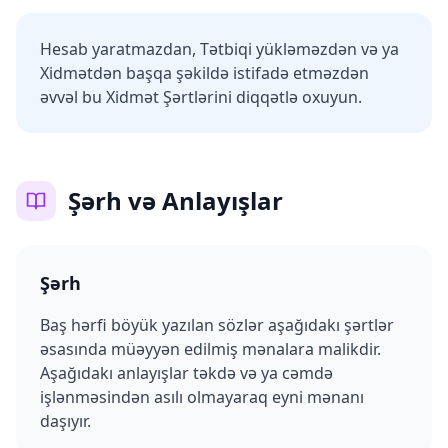
Hesab yaratmazdan, Tətbiqi yükləməzdən və ya
Xidmətdən başqa şəkildə istifadə etməzdən
əvvəl bu Xidmət Şərtlərini diqqətlə oxuyun.
Şərh və Anlayışlar
Şərh
Baş hərfi böyük yazılan sözlər aşağıdakı şərtlər
əsasında müəyyən edilmiş mənalara malikdir.
Aşağıdakı anlayışlar təkdə və ya cəmdə
işlənməsindən asılı olmayaraq eyni mənanı
daşıyır.