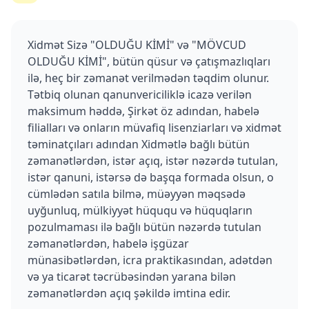
Xidmət Sizə "OLDUĞU KİMİ" və "MÖVCUD
OLDUĞU KİMİ", bütün qüsur və çatışmazlıqları
ilə, heç bir zəmanət verilmədən təqdim olunur.
Tətbiq olunan qanunvericiliklə icazə verilən
maksimum həddə, Şirkət öz adından, habelə
filialları və onların müvafiq lisenziarları və xidmət
təminatçıları adından Xidmətlə bağlı bütün
zəmanətlərdən, istər açıq, istər nəzərdə tutulan,
istər qanuni, istərsə də başqa formada olsun, o
cümlədən satıla bilmə, müəyyən məqsədə
uyğunluq, mülkiyyət hüququ və hüquqların
pozulmaması ilə bağlı bütün nəzərdə tutulan
zəmanətlərdən, habelə işgüzar
münasibətlərdən, icra praktikasından, adətdən
və ya ticarət təcrübəsindən yarana bilən
zəmanətlərdən açıq şəkildə imtina edir.