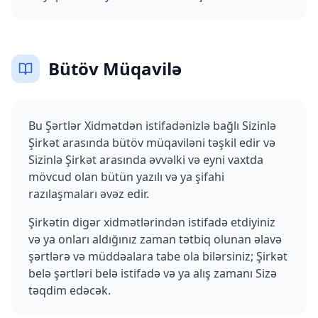
Bütöv Müqavilə
Bu Şərtlər Xidmətdən istifadənizlə bağlı Sizinlə
Şirkət arasında bütöv müqaviləni təşkil edir və
Sizinlə Şirkət arasında əvvəlki və eyni vaxtda
mövcud olan bütün yazılı və ya şifahi
razılaşmaları əvəz edir.
Şirkətin digər xidmətlərindən istifadə etdiyiniz
və ya onları aldığınız zaman tətbiq olunan əlavə
şərtlərə və müddəalara tabe ola bilərsiniz; Şirkət
belə şərtləri belə istifadə və ya alış zamanı Sizə
təqdim edəcək.