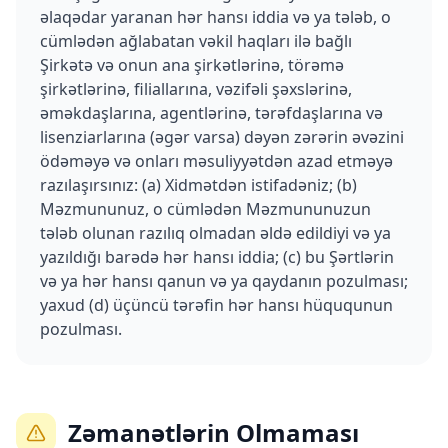
əlaqədar yaranan hər hansı iddia və ya tələb, o
cümlədən ağlabatan vəkil haqları ilə bağlı
Şirkətə və onun ana şirkətlərinə, törəmə
şirkətlərinə, filiallarına, vəzifəli şəxslərinə,
əməkdaşlarına, agentlərinə, tərəfdaşlarına və
lisenziarlarına (əgər varsa) dəyən zərərin əvəzini
ödəməyə və onları məsuliyyətdən azad etməyə
razılaşırsınız: (a) Xidmətdən istifadəniz; (b)
Məzmununuz, o cümlədən Məzmununuzun
tələb olunan razılıq olmadan əldə edildiyi və ya
yazıldığı barədə hər hansı iddia; (c) bu Şərtlərin
və ya hər hansı qanun və ya qaydanın pozulması;
yaxud (d) üçüncü tərəfin hər hansı hüququnun
pozulması.
Zəmanətlərin Olmaması