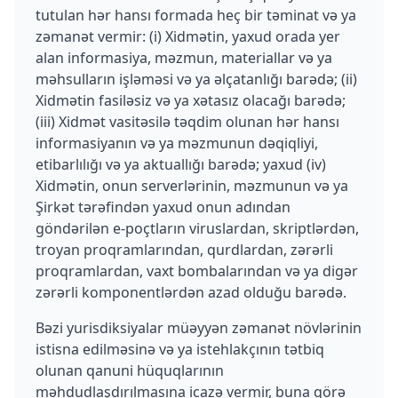
tutulan hər hansı formada heç bir təminat və ya
zəmanət vermir: (i) Xidmətin, yaxud orada yer
alan informasiya, məzmun, materiallar və ya
məhsulların işləməsi və ya əlçatanlığı barədə; (ii)
Xidmətin fasiləsiz və ya xətasız olacağı barədə;
(iii) Xidmət vasitəsilə təqdim olunan hər hansı
informasiyanın və ya məzmunun dəqiqliyi,
etibarlılığı və ya aktuallığı barədə; yaxud (iv)
Xidmətin, onun serverlərinin, məzmunun və ya
Şirkət tərəfindən yaxud onun adından
göndərilən e-poçtların viruslardan, skriptlərdən,
troyan proqramlarından, qurdlardan, zərərli
proqramlardan, vaxt bombalarından və ya digər
zərərli komponentlərdən azad olduğu barədə.
Bəzi yurisdiksiyalar müəyyən zəmanət növlərinin
istisna edilməsinə və ya istehlakçının tətbiq
olunan qanuni hüquqlarının
məhdudlaşdırılmasına icazə vermir, buna görə