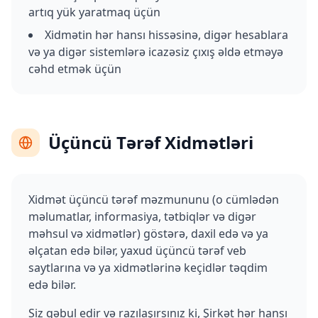
artıq yük yaratmaq üçün
Xidmətin hər hansı hissəsinə, digər hesablara
və ya digər sistemlərə icazəsiz çıxış əldə etməyə
cəhd etmək üçün
Üçüncü Tərəf Xidmətləri
Xidmət üçüncü tərəf məzmununu (o cümlədən
məlumatlar, informasiya, tətbiqlər və digər
məhsul və xidmətlər) göstərə, daxil edə və ya
əlçatan edə bilər, yaxud üçüncü tərəf veb
saytlarına və ya xidmətlərinə keçidlər təqdim
edə bilər.
Siz qəbul edir və razılaşırsınız ki, Şirkət hər hansı