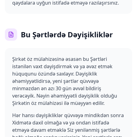
qaydalara uyğun istifadə etməyə razılaşırsınız.
Bu Şərtlərdə Dəyişikliklər
Şirkət öz mülahizəsinə əsasən bu Şərtləri
istənilən vaxt dəyişdirmək və ya əvəz etmək
hüququnu özündə saxlayır. Dəyişiklik
əhəmiyyətlidirsə, yeni şərtlər qüvvəyə
minməzdən ən azı 30 gün əvvəl bildiriş
verəcəyik. Nəyin əhəmiyyətli dəyişiklik olduğu
Şirkətin öz mülahizəsi ilə müəyyən edilir.
Hər hansı dəyişikliklər qüvvəyə mindikdən sonra
Xidmətə daxil olmağa və ya ondan istifadə
etməyə davam etməklə Siz yenilənmiş şərtlərlə