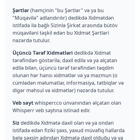
Şərtlər
(həmçinin "bu Şərtlər" və ya bu
"Müqavilə" adlandırılır) dedikdə Xidmətdən
istifadə ilə bağlı Sizinlə Şirkət arasında bütöv
müqaviləni təşkil edən bu Xidmət Şərtləri
nəzərdə tutulur.
Üçüncü Tərəf Xidmətləri
dedikdə Xidmət
tərəfindən göstərilə, daxil edilə və ya əlçatan
edilə bilən, üçüncü tərəf tərəfindən təqdim
olunan hər hansı xidmətlər və ya məzmun (o
cümlədən məlumatlar, informasiya, tətbiqlər və
digər məhsul və xidmətlər) nəzərdə tutulur.
Veb sayt
whisperr.co ünvanından əlçatan olan
Whisperr veb saytına istinad edir.
Siz
dedikdə Xidmətə daxil olan və ya ondan
istifadə edən fiziki şəxs, yaxud müvafiq hallarda
belə şəxsin adından Xidmətə daxil olduğu və ya