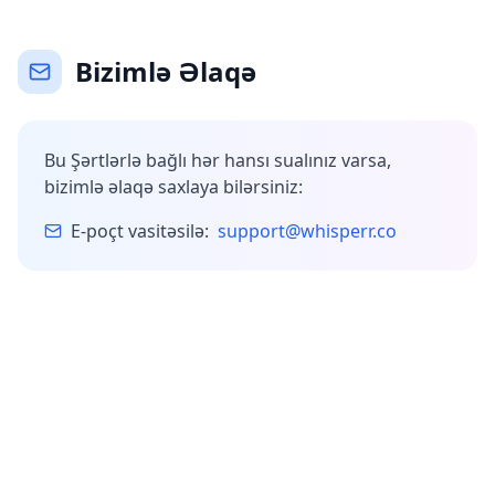
Bizimlə Əlaqə
Bu Şərtlərlə bağlı hər hansı sualınız varsa,
bizimlə əlaqə saxlaya bilərsiniz:
E-poçt vasitəsilə:
support@whisperr.co