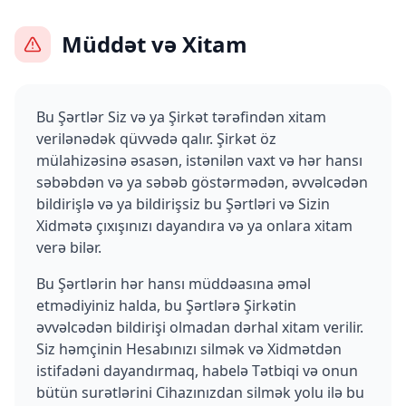
Müddət və Xitam
Bu Şərtlər Siz və ya Şirkət tərəfindən xitam
verilənədək qüvvədə qalır. Şirkət öz
mülahizəsinə əsasən, istənilən vaxt və hər hansı
səbəbdən və ya səbəb göstərmədən, əvvəlcədən
bildirişlə və ya bildirişsiz bu Şərtləri və Sizin
Xidmətə çıxışınızı dayandıra və ya onlara xitam
verə bilər.
Bu Şərtlərin hər hansı müddəasına əməl
etmədiyiniz halda, bu Şərtlərə Şirkətin
əvvəlcədən bildirişi olmadan dərhal xitam verilir.
Siz həmçinin Hesabınızı silmək və Xidmətdən
istifadəni dayandırmaq, habelə Tətbiqi və onun
bütün surətlərini Cihazınızdan silmək yolu ilə bu