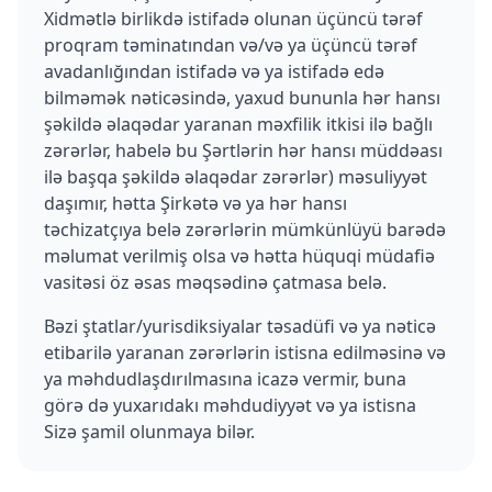
Xidmətlə birlikdə istifadə olunan üçüncü tərəf
proqram təminatından və/və ya üçüncü tərəf
avadanlığından istifadə və ya istifadə edə
bilməmək nəticəsində, yaxud bununla hər hansı
şəkildə əlaqədar yaranan məxfilik itkisi ilə bağlı
zərərlər, habelə bu Şərtlərin hər hansı müddəası
ilə başqa şəkildə əlaqədar zərərlər) məsuliyyət
daşımır, hətta Şirkətə və ya hər hansı
təchizatçıya belə zərərlərin mümkünlüyü barədə
məlumat verilmiş olsa və hətta hüquqi müdafiə
vasitəsi öz əsas məqsədinə çatmasa belə.
Bəzi ştatlar/yurisdiksiyalar təsadüfi və ya nəticə
etibarilə yaranan zərərlərin istisna edilməsinə və
ya məhdudlaşdırılmasına icazə vermir, buna
görə də yuxarıdakı məhdudiyyət və ya istisna
Sizə şamil olunmaya bilər.