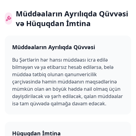
Müddəaların Ayrılıqda Qüvvəsi
və Hüquqdan İmtina
Müddəaların Ayrılıqda Qüvvəsi
Bu Şərtlərin hər hansı müddəası icra edilə
bilməyən və ya etibarsız hesab edilərsə, belə
müddəa tətbiq olunan qanunvericilik
çərçivəsində həmin müddəanın məqsədlərinə
mümkün olan ən böyük həddə nail olmaq üçün
dəyişdiriləcək və şərh ediləcək, qalan müddəalar
isə tam qüvvədə qalmağa davam edəcək.
Hüquqdan İmtina