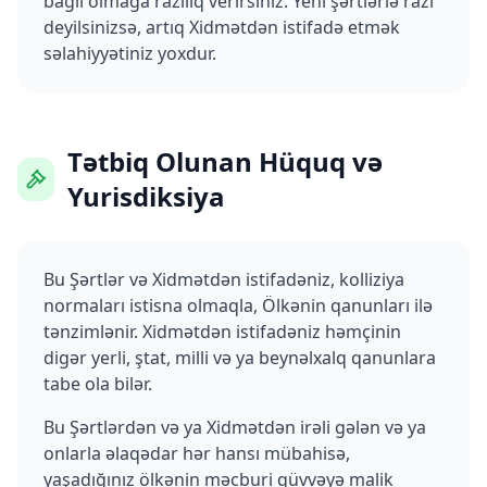
bağlı olmağa razılıq verirsiniz. Yeni şərtlərlə razı
deyilsinizsə, artıq Xidmətdən istifadə etmək
səlahiyyətiniz yoxdur.
Tətbiq Olunan Hüquq və
Yurisdiksiya
Bu Şərtlər və Xidmətdən istifadəniz, kolliziya
normaları istisna olmaqla, Ölkənin qanunları ilə
tənzimlənir. Xidmətdən istifadəniz həmçinin
digər yerli, ştat, milli və ya beynəlxalq qanunlara
tabe ola bilər.
Bu Şərtlərdən və ya Xidmətdən irəli gələn və ya
onlarla əlaqədar hər hansı mübahisə,
yaşadığınız ölkənin məcburi qüvvəyə malik