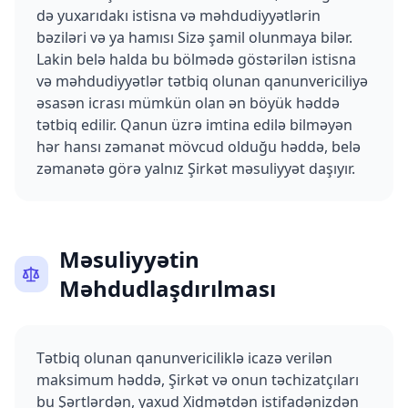
də yuxarıdakı istisna və məhdudiyyətlərin
bəziləri və ya hamısı Sizə şamil olunmaya bilər.
Lakin belə halda bu bölmədə göstərilən istisna
və məhdudiyyətlər tətbiq olunan qanunvericiliyə
əsasən icrası mümkün olan ən böyük həddə
tətbiq edilir. Qanun üzrə imtina edilə bilməyən
hər hansı zəmanət mövcud olduğu həddə, belə
zəmanətə görə yalnız Şirkət məsuliyyət daşıyır.
Məsuliyyətin
Məhdudlaşdırılması
Tətbiq olunan qanunvericiliklə icazə verilən
maksimum həddə, Şirkət və onun təchizatçıları
bu Şərtlərdən, yaxud Xidmətdən istifadənizdən