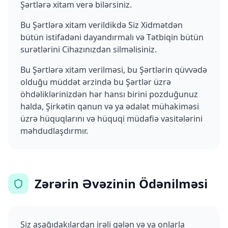
Şərtlərə xitam verə bilərsiniz.
Bu Şərtlərə xitam verildikdə Siz Xidmətdən
bütün istifadəni dayandırmalı və Tətbiqin bütün
surətlərini Cihazınızdan silməlisiniz.
Bu Şərtlərə xitam verilməsi, bu Şərtlərin qüvvədə
olduğu müddət ərzində bu Şərtlər üzrə
öhdəliklərinizdən hər hansı birini pozduğunuz
halda, Şirkətin qanun və ya ədalət mühakiməsi
üzrə hüquqlarını və hüquqi müdafiə vasitələrini
məhdudlaşdırmır.
Zərərin Əvəzinin Ödənilməsi
Siz aşağıdakılardan irəli gələn və ya onlarla