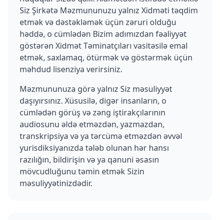
Siz Şirkətə Məzmununuzu yalnız Xidməti təqdim
etmək və dəstəkləmək üçün zəruri olduğu
həddə, o cümlədən Bizim adımızdan fəaliyyət
göstərən Xidmət Təminatçıları vasitəsilə emal
etmək, saxlamaq, ötürmək və göstərmək üçün
məhdud lisenziya verirsiniz.
Məzmununuza görə yalnız Siz məsuliyyət
daşıyırsınız. Xüsusilə, digər insanların, o
cümlədən görüş və zəng iştirakçılarının
audiosunu əldə etməzdən, yazmazdan,
transkripsiya və ya tərcümə etməzdən əvvəl
yurisdiksiyanızda tələb olunan hər hansı
razılığın, bildirişin və ya qanuni əsasın
mövcudluğunu təmin etmək Sizin
məsuliyyətinizdədir.