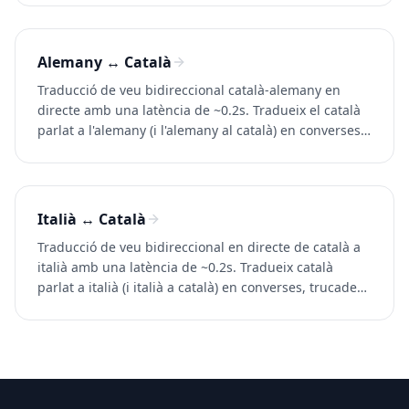
Alemany ↔ Català
Traducció de veu bidireccional català-alemany en
directe amb una latència de ~0.2s. Tradueix el català
parlat a l'alemany (i l'alemany al català) en converses,
trucades i vídeos. Prova Whisperr gratuïtament.
Italià ↔ Català
Traducció de veu bidireccional en directe de català a
italià amb una latència de ~0.2s. Tradueix català
parlat a italià (i italià a català) en converses, trucades i
vídeos. Prova Whisperr gratis.