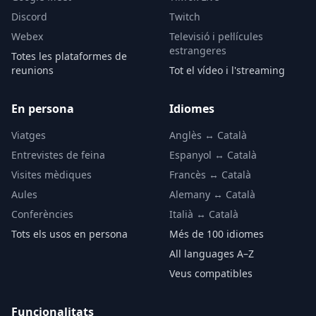
Discord
Twitch
Webex
Televisió i pel·lícules
estrangeres
Totes les plataformes de
reunions
Tot el vídeo i l'streaming
En persona
Idiomes
Viatges
Anglès ↔ Català
Entrevistes de feina
Espanyol ↔ Català
Visites mèdiques
Francès ↔ Català
Aules
Alemany ↔ Català
Conferències
Italià ↔ Català
Tots els usos en persona
Més de 100 idiomes
All languages A–Z
Veus compatibles
Funcionalitats